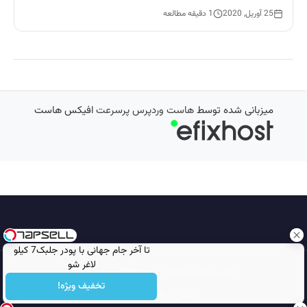
25 آوریل, 2020
1 دقیقه مطالعه
میزبانی شده توسط
هاست وردپرس پرسرعت
افیکس هاست
تا آخر جام جهانی با پودر جلبک7 کیلو
لاغر شو
تمامی حقوق محفوظ است © 2026
مجله نورگرام
تخفیف ویژه!
انجمن نورگرام
noorgram