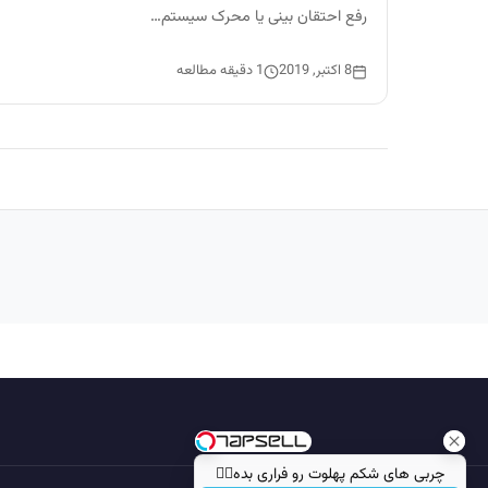
رفع احتقان بینی یا محرک سیستم…
8 اکتبر, 2019
1 دقیقه مطالعه
چربی های شکم پهلوت رو فراری بده👌🏻