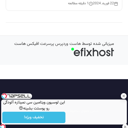
22 فوریه, 2024
1 دقیقه مطالعه
میزبانی شده توسط
هاست وردپرس پرسرعت
افیکس هاست
این لوسیون ویتامین سی نمیذاره آلودگی
رو پوستت بشینه😍
تمامی حقوق محفوظ است © 2026
مجله نورگرام
تخفیف ویژه!
انجمن نورگرام
noorgram