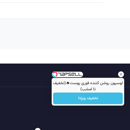
Image failed to load
لوسیون روشن کننده فوری پوست🔥(تخفیف
تا امشب)
تخفیف ویژه!