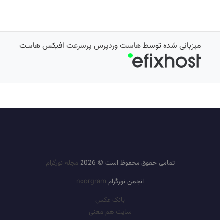
میزبانی شده توسط
هاست وردپرس پرسرعت
افیکس هاست
تمامی حقوق محفوظ است © 2026
مجله نورگرام
انجمن نورگرام
noorgram
بانک عکس
سایت هم معنی