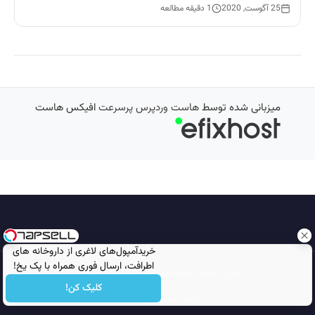
25 آگوست, 2020
1 دقیقه مطالعه
میزبانی شده توسط
هاست وردپرس پرسرعت
افیکس هاست
خریدآمپول‌های لاغری از داروخانه های
اطرافت، ارسال فوری همراه با پک یخ!
تمامی حقوق محفوظ است © 2026
مجله نورگرام
کلیک کن!
انجمن نورگرام
noorgram