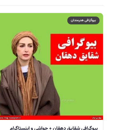
بیوگرافی هنرمندان
بیوگرافی شقایق دهقان + حواشی و اینستاگرام