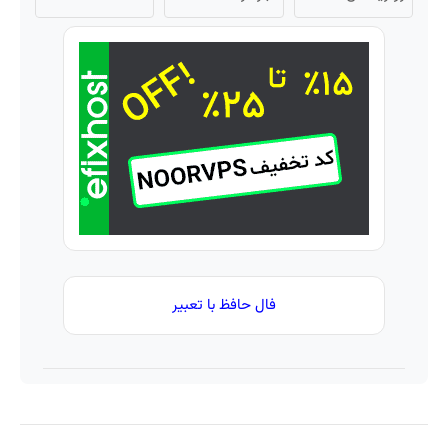
بازدید بالاتر
ایران
میلیون
= درآمد
🇮🇷
تومان
بیشتر
این
اعتبار
دکتر
خرید
کرم
طلا و
ترمیم
نقره
کننده
23 روزه
ساخت!
فال حافظ با تعبیر