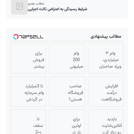
مطلب بعدی
شرایط رسیدگی به اعتراض ثالث اجرایی
مطالب پیشنهادی
وام ۳
وام
برای
میلیاردی،
200
فروش
ویژه صاحبان
میلیونی
بیشتر،
فروشگاه‌های
آبان تتر.
همین
آنلاین و
همین
حالا
افزایش
حضوری
الان
صاحب
اقدام
تا 3میلیارد
درآمـد
احراز
فروشگاه
کن (
وام سرمایه
فروشگاهت
هویت
هستی؟
ثبت
در گردش
رو تضمین
کن!
وام تا ۳
نام
فروشندگان
کن «
میلیارد
کن )
=>
بازدید
فروشگاهت
برای
تومان
تا
فروشگاهت
رو ثبت کن
آنلاین‌شاپت
بگیر
اولین
سقف
رو ثبت کن
»
رو زیاد کن،
بار در
2۰۰