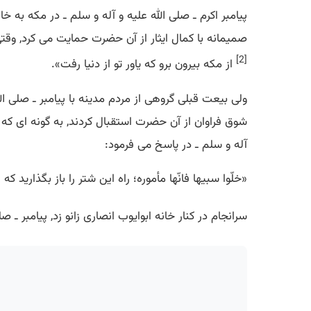
پیامبر اكرم ـ صلی الله علیه و آله و سلم ـ در مكه به خ
صمیمانه با كمال ایثار از آن حضرت حمایت می كرد, وقتی 
[2]
از مكه بیرون برو كه یاور تو از دنیا رفت».
ولی بیعت قبلی گروهی از مردم مدینه با پیامبر ـ صلی ال
شوق فراوان از آن حضرت استقبال كردند, به گونه ای كه 
آله و سلم ـ در پاسخ می فرمود:
«خلّوا سبیها فانّها مأموره؛ راه این شتر را باز بگذارید
سرانجام در كنار خانه ابوایوب انصاری زانو زد, پیامبر ـ