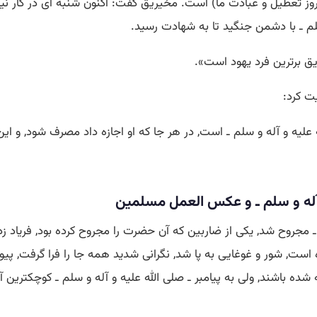
شنبه (روز تعطیل و عبادت ما) است. مخیریق گفت: اكنون شنبه ای در ك
سلم ـ با دشمن جنگید تا به شهادت رسید.
ریق برترین فرد یهود است».
ت كرد:
لله علیه و آله و سلم ـ است, در هر جا كه او اجازه داد مصرف شود, و
 آله و سلم ـ و عكس العمل مسلمین
لم ـ مجروح شد, یكی از ضاربین كه آن حضرت را مجروح كرده بود, فری
ت, شور و غوغایی به پا شد, نگرانی شدید همه جا را فرا گرفت, پیو
ده باشند, ولی به پیامبر ـ صلی الله علیه و آله و سلم ـ كوچكترین آ