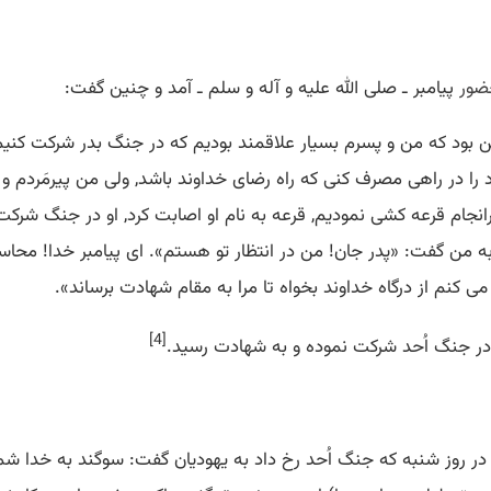
ضور
پیامبر ـ صلی الله علیه و آله و سلم ـ آمد و چنین گفت:
ود كه من و پسرم بسیار علاقمند بودیم كه در جنگ بدر شركت كنیم,
د را در راهی مصرف كنی كه راه رضای خداوند باشد, ولی من پیرمَردم و
نجام قرعه كشی نمودیم, قرعه به نام او اصابت كرد, او در جنگ شرك
ه من گفت: «پدر جان! من در انتظار تو هستم». ای پیامبر خدا! محا
 كنم از درگاه خداوند بخواه تا مرا به مقام شهادت برساند».
[4]
 او در جنگ اُحد شركت نموده و به شهادت رسید.
در روز شنبه كه جنگ اُحد رخ داد به یهودیان گفت: سوگند به خدا شم