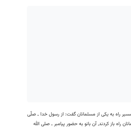
 مسیر راه به یكی از مسلمانان گفت: از رسول خدا ـ صلّی
 راه باز كردند, آن بانو به حضور پیامبر ـ صلی الله