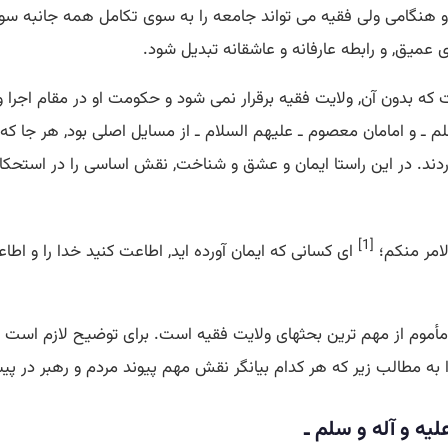
 هنگامی ولی فقیه می تواند جامعه را به سوی تكامل همه جانبه س
ی عمیق, و رابطه عارفانه و عاشقانه تبدیل شود.
 بدون آن, ولایت فقیه برقرار نمی شود و حكومت او در مقام اجرا و 
سلم ـ و امامان معصوم ـ علیهم السلام ـ از مسایل اصلی بود, هر جا كه
د. در این راستا ایمان و عشق و شناخت, نقش اساسی را در استحكام 
[1]
الامر منكم؛
ای كسانی كه ایمان آورده اید, اطاعت كنید خدا را و اطاعت
 مأموم از مهم ترین بحثهای ولایت فقیه است. برای توضیح لازم است تار
را به مطالب زیر كه هر كدام بیانگر نقش مهم پیوند مردم و رهبر در
لیه و آله و سلم ـ