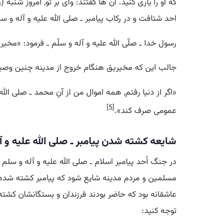
كه او را یاری كنید. آن ها گفتند: وای بر تو, امروز 
احد شتافت و در ركاب پیامبر ـ صلی الله علیه و آله و 
رسول خدا ـ صلّی الله علیه و آله و سلّم ـ فرمود: «مخی
جالب این كه مخیریق هنگام خروج از مدینه چنین وصی
«اگر از دنیا رفتم, همه اموال من از آنِ محمد ـ صلی ا
[5]
عمومی صرف كند».
شایعه كشته شدن پیامبر ـ صلی الله علیه و
در جنگ اُحد پیامبر اسلام ـ صلی الله علیه و آله و س
مسلمین و مردم مدینه شایع شود كه پیامبر كشته شده اس
عاشقانه بود كه حاضر بودند فرزندان و بستگانشان كشته ش
توجه كنید: