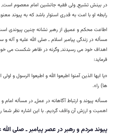
در بینش تشیع, ولی فقیه جانشین امام معصوم است, و
رابطه او با امت به قدری استوار باشد كه به پیوند معنو
اطاعت محكم و عمیق از رهبر نشانه چنین پیوندی است كه
مسأله در زندگی پیامبر اسلام ـ صلی الله علیه و آله و 
اهداف خود می رسیدند, وگرنه در ظاهر شكست می خوردن
فرماید:
«یا ایها الذین آمنوا اطیعوا الله و اطیعوا الرسول و اولی 
ها) را».
مسأله پیوند و ارتباط آگاهانه در عمل, در مسأله امام و
اهمیت
و ارزش آن
واقف
گردیم. با این اشاره نظر شما 
پیوند مردم و رهبر در عصر پیامبر ـ صلی الله ع