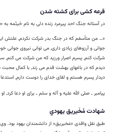
قرعه كشی برای كشته شدن
در آستانه جنگ احد پیرمرد زنده دلی به نام خَیثَمه به
ح
«… من متأسفم كه در جنگ بدر شركت نكردم, علتش این ب
جوانی و آرزوهای زیادی داری, می توانی نیروی جوانی خو
شركت كنم, پسرم اصرار ورزید كه من شركت می كنم, سرا
دیدم كه در باغهای بهشت قدم می زند, با كمال محبت ب
دیدار پسرم هستم و لقای خدای را دوست دارم, استدعا می
پیامبر ـ صلی الله علیه و آله و سلم ـ برای او دعا كرد,
شهادت مُخَیریق يهودي
طبق نقل واقدی «مَخیریق» از دانشمندان یهود بود. وی 