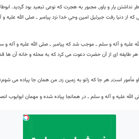
اطر نداشتن یار و یاور, مجبور به هجرت كه نوعی تبعید بود گردید. ابوط
كه از دنیا رفت جبرئیل امین وحیِ خدا نزد پیامبر ـ صلی الله علیه و
له علیه و آله و سلم ـ موجب شد كه پیامبر ـ صلی الله علیه و آله و 
هر طایفه ای از آن حضرت دعوت می كرد كه به محله و خانه آن ها قدم ن
 كه او مأمور است, هر جا كه زانو به زمین زد, من همان جا پیاده می شوم»
 صلی الله علیه و آله و سلم ـ در همانجا پیاده شده و مهمان ابوایوب ان