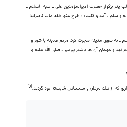
الب پدر بزگوار حضرت امیرالمؤمنین علی ـ علیه السلام ـ
 آله و سلم ـ آمد و گفت: «اخرج منها فقد مات ناصرك؛
سلم ـ به سوی مدینه هجرت كرد, مردم مدینه با شور و
هد و مهمان آن ها باشد, پیامبر ـ صلی الله علیه و
.
[3]
صاری كه از نیك مردان و مسلمانان شایسته بود گردید.