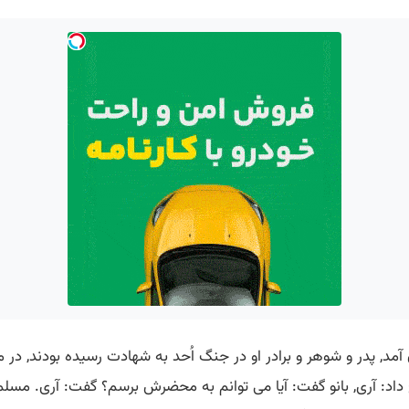
ون آمد, پدر و شوهر و برادر او در جنگ اُحد به شهادت رسیده بودند, در
 داد: آری, بانو گفت: آیا می توانم به محضرش برسم؟ گفت: آری. مسلمانان