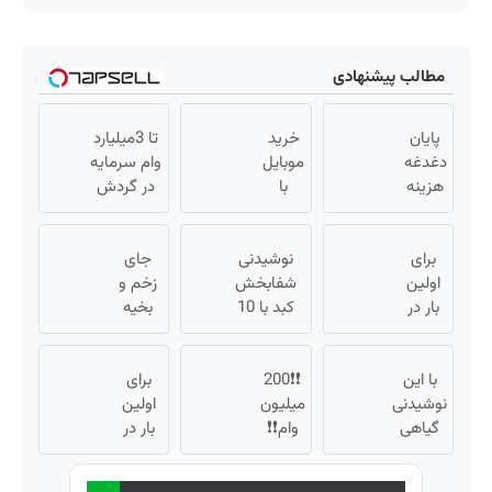
مطالب پیشنهادی
پایان
خرید
تا 3میلیارد
دغدغه
موبایل
وام سرمایه
هزینه
با
در گردش
های
اسنپ
فروشندگان
دندان
پی |
=>
برای
پزشکی
در ۴
نوشیدنی
جای
فروشگاهت
با پک
اولین
قسط
شفابخش
زخم و
رو ثبت کن
سفید
بار در
بدون
کبد با 10
بخیه
ایران
کننده
سود و
گیاه
داری؟؟
🇮🇷
خانگی
کارمزد!
موثر(تخفیف
3
این
با این
❗❗200
تا امشب)
برای
هفته‌ای
دکتر
نوشیدنی
میلیون
اولین
محوش
کرم
گیاهی
وام❗❗
کن!
بار در
ترمیم
کبدت
فقط با
ایران
کننده
همیشه
احراز
🇮🇷