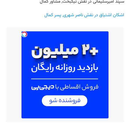
سپند امیرسلیمانی در نقش نیکبخت, مشاور کمال
اشکان اشتیاق در نقش ناصر شهری, پسر کمال