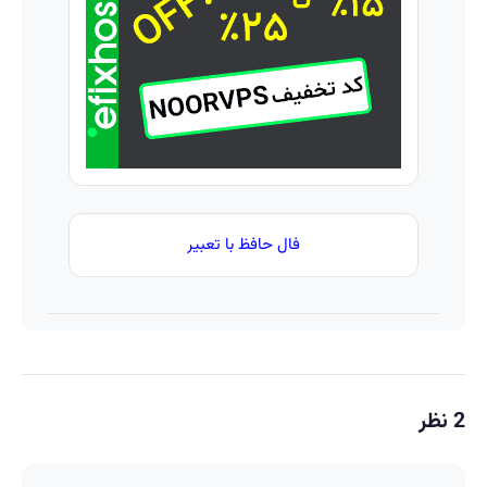
جلبک50%تخفیف
محصول
و
خدماتت
رو
بفروش
فال حافظ با تعبیر
2 نظر