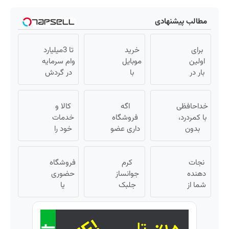
مطالب پیشنهادی
برای
خرید
تا 3میلیارد
اولین
موبایل
وام سرمایه
بار در
با
در گردش
ایران
اسنپ
فروشندگان
🇮🇷
پی |
=>
این
خداحافظی
در ۴
اگه
کالا و
فروشگاهت
دکتر
با کمردرد،
قسط
فروشگاه
خدمات
رو ثبت کن
کرم
بدون
بدون
داری عضو
خود را
ترمیم
قرص و
سود و
فروشندگان
به
کننده
آمپول
کارمزد!
دیجی پی
صورت
نجات
23 روزه
کرم
شو 3
اقساطی
فروشگاه
دهنده
ساخت!
جوانساز
میلیارد وام
حضوری
بفروشید
شما از
بگیر
جلبک
یا
پیری!
اسپیرولینا
اینترنتی
کرم
با تخفیف
داری؟
جوانساز
ویژه
راحت