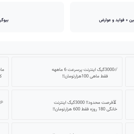
َگجین + فواید و عوارض
بیوگر
☄️3000گیگ اینترنت پرسرعت 6 ماههه
ماش
فقط ماهی 100هزارتومان!!
ک
⏳فرصت محدود!! 3000گیگ اینترنت
خانگی 180 روزه فقط 600 هزارتومان!!