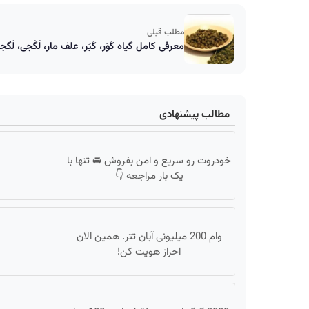
مطلب قبلی
معرفی کامل گیاه کَوَر، کَبَر، علف مار، لَگَجی، ل
مطالب پیشنهادی
خودروت رو سریع و امن بفروش 🚘 تنها با
یک بار مراجعه 👇
وام 200 میلیونی آبان تتر. همین الان
احراز هویت کن!