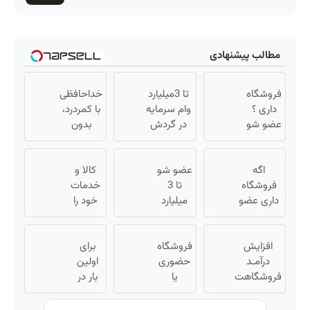
مطالب پیشنهادی
فروشگاه
تا 3میلیارد
خداحافظی
داری ؟
وام سرمایه
با کمردرد،
عضو شو
در گردش
بدون
تا 3
فروشندگان
قرص و
میلیارد
=>
آمپول
اگه
وام بگیر
عضو شو
فروشگاهت
کالا و
فروشگاه
تا 3
رو ثبت کن
خدمات
داری عضو
میلیارد
خود را
فروشندگان
وام بگیر
به
دیجی پی
« ویژه
صورت
شو 3
افزایش
فروشگاه
فروشگاه
برای
اقساطی
درآمـد
میلیارد وام
ها »
حضوری
اولین
بفروشید
بگیر
فروشگاهت
یا
بار در
رو تضمین
اینترنتی
ایران
کن «
داری؟
🇮🇷