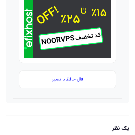
فروشگاهت
راحت
این
رو ثبت کن
محصول
دکتر
»
و
کرم
خدماتت
ترمیم
رو
کننده
بفروش
23 روزه
ساخت!
فال حافظ با تعبیر
یک نظر