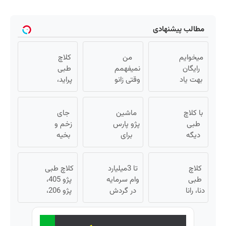
مطالب پیشنهادی
میخوایم
من
کلاچ
رایگان
نمیفهمم
طبی
بهت یاد
وقتی زانو
پراید،
بدیم
درد
ساینا،
چجوری
درمان
تیبا،
با کلاچ
پولدارشی!
ماشین
داره، چرا
جای
کوئیک
طبی
باور نداری
دردش
پژو پارس
و ریو
زخم و
دیگه
امتحانش
برای
رو داری
✅
بخیه
موقع
مجانیه
تحمل
فروش
رانندگی
داری؟؟
رانندگی
داری؟
میکنی؟❗
3
بدون
کلاچ
زانوهات
اینجا
تا 3میلیارد
زانودرد
هفته‌ای
کلاچ طبی
درد
طبی
سریع
وام سرمایه
محوش
پژو 405،
دنا، رانا
نمی‌گیره
بفروشش
در گردش
کن!
پژو 206،
و
✅
فروشندگان
پژو 207 و
سمند
=>
پژو پارس
✅
فروشگاهت
✅