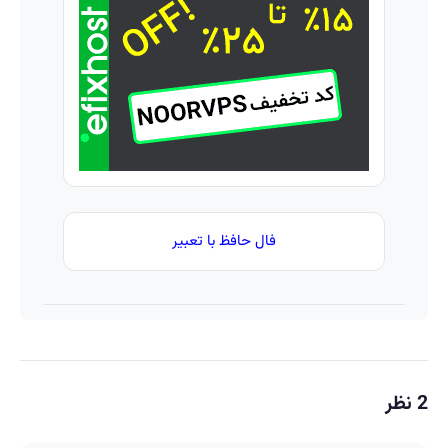
بدون
رو ثبت کن
خداحافظی
زانودرد
با زانودرد
رانندگی
کنید
فال حافظ با تعبیر
2 نظر