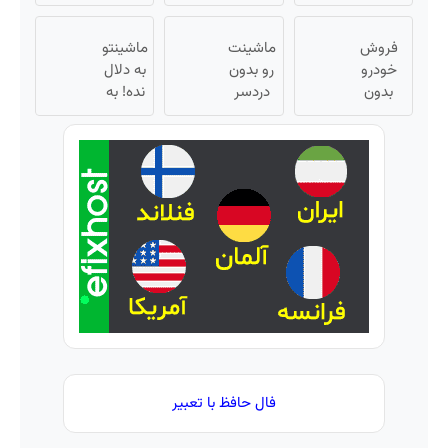
و فروش
درجه |
واقعی*
ریسک
ثبت کن
دارایی‌های
نصب
با سود
فروش
دیجیتال
آسان و
ماشینت
38
ماشینتو
خودرو
راحت
رو بدون
درصد
به دلال
بدون
دردسر
سالانه
نده! به
کمیسیون
بفروش |
📈
مصرف
😍
بدون
کننده
کمسیون
بفروش!
😍
بدون
پاسخ
به یک
تماس
فال حافظ با تعبیر