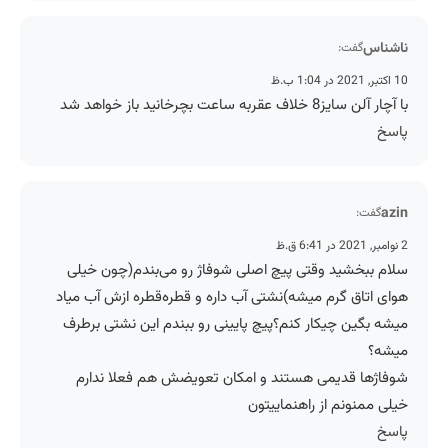
ناشناس
گفت:
10 اکتبر, 2021 در 1:04 ب.ظ
با آچار آلن سایز8 خلاف عقربه ساعت بچرخانید باز خواهد شد
پاسخ
azin
گفت:
2 نوامبر, 2021 در 6:41 ق.ظ
سلام ببخشید وقتی پیچ اصلی شوفاژ رو می‌بندم(چون خیلی
هوای اتاق گرم میشه)نشتی آب داره و قطره‌قطره ازش آب میاد
میشه بگین چیکار کنم؟پیچ پایینی رو ببندم این نشتی برطرف
میشه؟
شوفاژها قدیمی هستند و امکان تعویضش هم فعلا ندارم
خیلی ممنونم از راهنماییتون
پاسخ