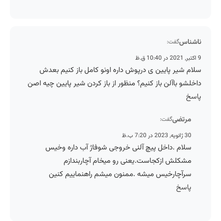
ناشناس
گفت:
9 اکتبر, 2021 در 10:40 ق.ظ
سلام شیر پایین ی درپوش داره اونو کامل باز کنیم بعدش
داخلشو باآلن باز کنیم؟ منظور از باز کردن شیر پایین چیه اصن
پاسخ
مرتضی
گفت:
30 ژانویه, 2023 در 7:20 ب.ظ
سلام .داخل پیچ آلنی خروجی شوفاژ آب داره وخیس
مشکلش ازکجاست.یعنی رو میخام آچاربندازم
سرآچارخیس میشه .ممنون میشم راهنماییم کنین
پاسخ