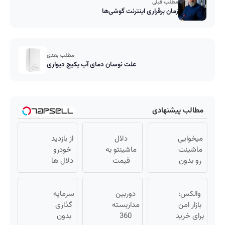
مطلب قبلی
زمان برقراری اینترنت گوشی‌ها
مطلب بعدی
علت نوسان دمای آب پکیج دیواری
مطالب پیشنهادی
میخوایی
دلال
از بازدید
ماشینت
ماشینتو به
خودرو
رو بدون
قیمت
دلال ها
دردسر
نمیخره! بیا
خسته
بفروشی؟
اینجا به
شدی؟
بدون
والکس:
دوربین
قیمت
سرمایه
اطلاعات
بازار امن
کمیسیون
مداربسته
بفروش*فقط
گذاری
ماشینت
برای خرید
360
خریدار
بدون
رو اینجا