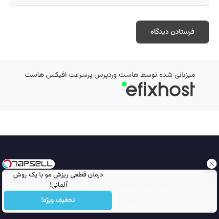
میزبانی شده توسط
هاست وردپرس پرسرعت
افیکس هاست
درمان قطعی ریزش مو با یک روش
آلمانی!
تمامی حقوق محفوظ است © 2026
مجله نورگرام
تخفیف ویژه!
انجمن نورگرام
noorgram