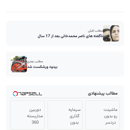
مطلب قبلی
ناگفته های ناصر محمدخانی بعد از 17 سال
مطلب بعدی
بیدود ورشکست شد
مطالب پیشنهادی
ماشینت
سرمایه
دوربین
رو بدون
گذاری
مداربسته
دردسر
بدون
360
بفروش |
ریسک
درجه |