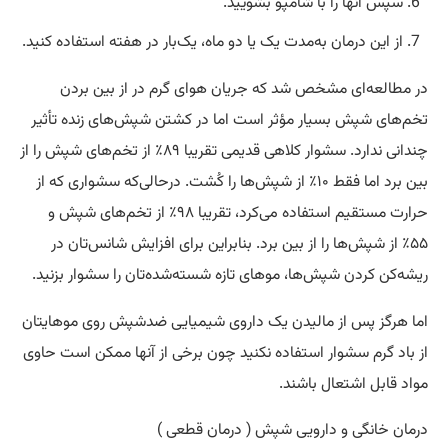
سپس آنها را با شامپو بشویید.
از این درمان به‌مدت یک یا دو ماه، یک‌بار در هفته استفاده کنید.
در مطالعه‌ای مشخص شد که جریان هوای گرم در از بین بردن
تخم‌های شپش بسیار مؤثر است اما در کشتن شپش‌های زنده تأثیر
چندانی ندارد. سشوار کلاهی قدیمی تقریبا ۸۹٪ از تخم‌های شپش را از
بین برد اما فقط ۱۰٪ از شپش‌ها را کُشت. درحالی‌که سشواری که از
حرارت مستقیم استفاده می‌کرد، تقریبا ۹۸٪ از تخم‌های شپش و
۵۵٪ از شپش‌ها را از بین برد. بنابراین برای افزایش شانس‌تان در
ریشه‌کن کردن شپش‌ها، موهای تازه‌ شسته‌شده‌تان را سشوار بزنید.
اما هرگز پس از مالیدن یک داروی شیمیایی ضدشپش روی موهایتان
از باد گرم سشوار استفاده نکنید چون برخی از آنها ممکن است حاوی
مواد قابل اشتعال باشند.
درمان خانگی و دارویی شپش ( درمان قطعی )