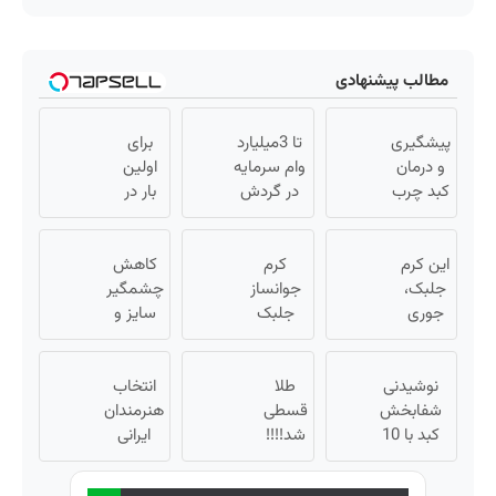
مطالب پیشنهادی
پیشگیری
تا 3میلیارد
برای
و درمان
وام سرمایه
اولین
کبد چرب
در گردش
بار در
با این
فروشندگان
ایران
نوشیدنی
=>
🇮🇷
گیاهی
این کرم
کرم
فروشگاهت
این
کاهش
جلبک،
جوانساز
رو ثبت کن
دکتر
چشمگیر
جوری
جلبک
کرم
سایز و
چروکاتو
اسپیرولینا
ترمیم
وزن با
صاف
با تخفیف
یک
کننده
میکنه
نوشیدنی
طلا
ویژه
روش
23 روزه
انتخاب
که انگار
شفابخش
قسطی
خانگی60%تخفیف
ساخت!
هنرمندان
بوتاکس
کبد با 10
شد!!!!
ایرانی
کردی!
گیاه
💰🔥
برای
(تخفیف
موثر(تخفیف
جوانی