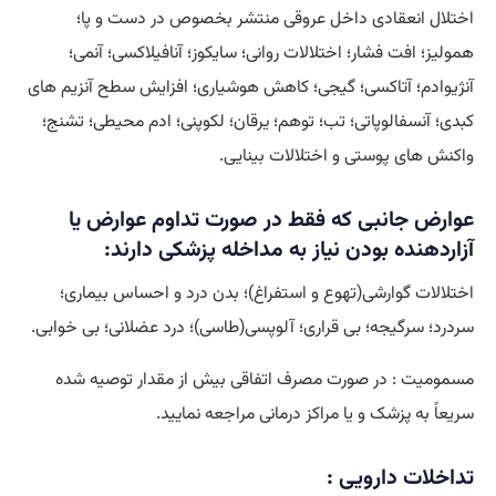
اختلال انعقادی داخل عروقی منتشر بخصوص در دست و پا؛
همولیز؛ افت فشار؛ اختلالات روانی؛ سایکوز؛ آنافیلاکسی؛ آنمی؛
آنژیوادم؛ آتاکسی؛ گیجی؛ کاهش هوشیاری؛ افزایش سطح آنزیم های
کبدی؛ آنسفالوپاتی؛ تب؛ توهم؛ یرقان؛ لکوپنی؛ ادم محیطی؛ تشنج؛
واکنش های پوستی و اختلالات بینایی.
عوارض جانبی که فقط در صورت تداوم عوارض یا
آزاردهنده بودن نیاز به مداخله پزشکی دارند:
اختلالات گوارشی(تهوع و استفراغ)؛ بدن درد و احساس بیماری؛
سردرد؛ سرگیجه؛ بی قراری؛ آلوپسی(طاسی)؛ درد عضلانی؛ بی خوابی.
مسمومیت : در صورت مصرف اتفاقی بیش از مقدار توصیه شده
سریعاً به پزشک و یا مراکز درمانی مراجعه نمایید.
تداخلات دارویی :