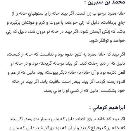
محمد بن سيرين :
خانه مفرد درخواب زن است. اگر بيند خانه را يا ستونهاي خانه را از
جاي برداشت، دليل كه زني خواهد، با مروت و كرم و مونتش برگيرد و
باشد كه زنش آبستن شود. اگر بيند در خانه نو درون شد، دليل كه زني
خواهد و توانگر شود.
اگر بيند كه خانه مفرد به كنج اندوه بود و ندانست كه خانه از كيست،
دليل كه از دنيا رحلت كند. اگر بيند درخانه گريخته بود و در خانه او
قفل نكرده بود و آن خانه به خانه ديگر پيوسته بود، دليل كه از غم و
اندوه رسته گردد. اگر بيند بيمار است عافيت يابد. اگر بيند درِ خانه
خود بشكست، دليل كه از كسي او را مالي رسد.
ابراهيم کرماني :
اگر بيند كه خانه بر وي افتاد، دليل كه مالي بسيار بدو رسد. اگر بيند
كه خانه بزرگ وفراخ گرديد و از آن كه بود بزرگتر شد، دليل كه مال و