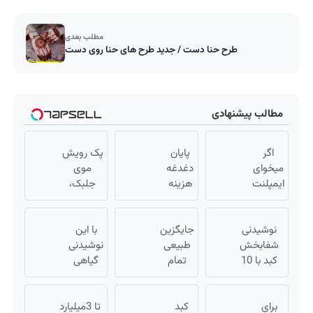
مطلب بعدی
طرح حنا دست / جدید طرح های حنا روی دست
مطالب پیشنهادی
اگر
پایان
پک رویش
میخوای
دغدغه
موی
ایمپلنت
هزینه
جلبک،
کنی
های
انتخاب
الان
دندان
بهترین
وقتشه
نوشیدنی
پزشکی
جایگزین
با این
ها(تخفیف
| فقط با
شفابخش
با پک
طبیعی
ویژه)
نوشیدنی
۲۵
کبد با 10
سفید
تمام
گیاهی
میلیون
گیاه
کننده
روش
کبدت
تومان!!!
موثر(تخفیف
های
خانگی
همیشه
برای
تا امشب)
کبد
تهاجمی
پرقدرته55%تخفیف
تا 3میلیارد