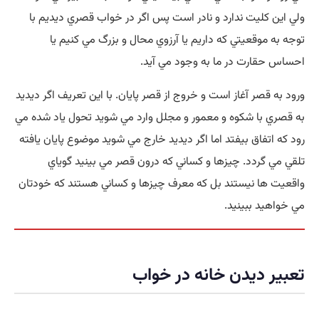
ولي اين کليت ندارد و نادر است پس اگر در خواب قصري ديديم با
توجه به موقعيتي که داريم يا آرزوي محال و بزرگ مي کنيم يا
احساس حقارت در ما به وجود مي آيد.
ورود به قصر آغاز است و خروج از قصر پايان. با اين تعريف اگر ديديد
به قصري با شکوه و معمور و مجلل وارد مي شويد تحول ياد شده مي
رود که اتفاق بيفتد اما اگر ديديد خارج مي شويد موضوع پايان يافته
تلقي مي گردد. چيزها و کساني که درون قصر مي بينيد گوياي
واقعيت ها نيستند بل که معرف چيزها و کساني هستند که خودتان
مي خواهيد ببينيد.
تعبیر ديدن خانه در خواب