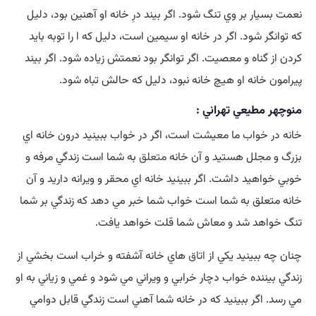
نعمت بسيار بر وي تنگ شود. اگر بيند درِ خانه او آهنين بود، دليل
كه توانگر شود. اگر در خانه او سيمين است، دليل كه ا را توبه بايد
كردن از گناه و معصيت. اگر توانگر بود نعمتش زياده شود. اگر بيند
پيرامون خانه او هيچ خانه نبود، دليل كه حالش تباه شود.
منوچهر مطيعي تهراني :
خانه در خواب ما معيشت است، اگر در خواب ببينيد درون خانه اي
بزرگ و مجلل هستيد و آن خانه
متعلق
به شما است زندگي مرفه و
خوبي خواهيد داشت. اگر ببينيد خانه اي محقر و ويرانه داريد و آن
خانه متعلق به شما است خواب شما خبر مي دهد که زندگي بر شما
تنگ خواهد شد و معاش شما قلت خواهد يافت.
چنان چه ببينيد يکي از
اتاق
هاي خانه آشفته و خراب است بخشي از
زندگي بيننده خواب دچار خرابي و ويراني مي شود و غمي و زياني به او
مي رسد. اگر ببينيد که در خانه شما آهني است زندگي قابل دوامي