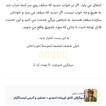
انتقال مي يابد. اگر در خواب ديديد که سقف روي سر شما خراب شد
به هيچ وجه خوب نيست. اگر ديديد که سقف مي زنيد و خودتان
سازنده سقف هستيد به شخص بزرگي خدمت مي کنيد و اين خدمت
قابل توجه است تا جائي که مورد تشويق واقع مي شويد.
به این پست امتیاز بدید...
خیلی ضعیف/ضعیف/متوسط/خوب/عالی
میانگین امتیازات :
5
تعداد آرا:
2
مطلب قبلی
بیوگرافی کامل فریماه احمدی + تصاویر و آدرس اینستاگرام