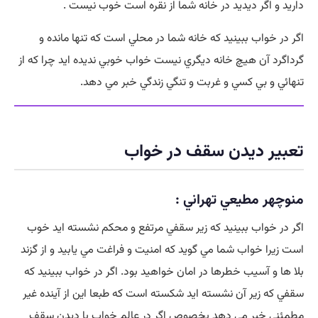
داريد و اگر ديديد در خانه شما از نقره است خوب نيست .
اگر در خواب ببينيد که خانه شما در محلي است که تنها مانده و
گرداگرد آن هيچ خانه ديگري نيست خواب خوبي نديده ايد چرا که از
تنهائي و بي کسي و غربت و تنگي زندگي خبر مي دهد.
تعبیر ديدن سقف در خواب
منوچهر مطيعي تهراني :
اگر در خواب ببينيد که زير سقفي مرتفع و محکم نشسته ايد خوب
است زيرا خواب شما مي گويد که امنيت و فراغت مي يابيد و از گزند
بلا ها و آسيب خطرها در امان خواهيد بود. اگر در خواب ببينيد که
سقفي که زير آن نشسته ايد شکسته است که طبعا اين از آينده غير
مطمئني خبر مي دهد بخصوص اگر در عالم خواب با ديدن سقف