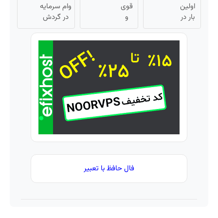
اولین
قوی
رویش
وام سرمایه
بار در
و
مو
در گردش
ایران
سالم
فروشندگان
🇮🇷
با چند
=>
این
گیاه
فروشگاهت
دکتر
خوش
رو ثبت کن
کرم
طعم
ترمیم
کننده
23 روزه
ساخت!
فال حافظ با تعبیر