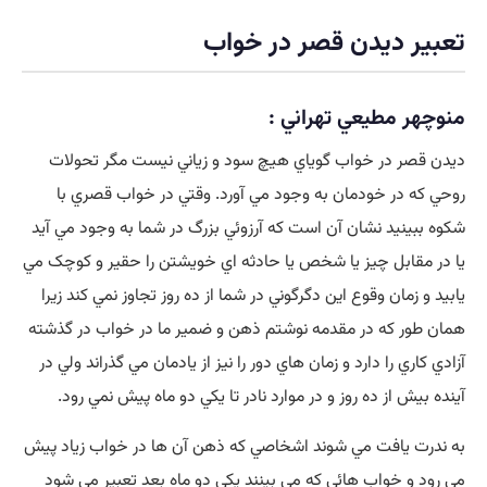
تعبیر ديدن قصر در خواب
منوچهر مطيعي تهراني :
ديدن قصر در خواب گوياي هيچ سود و زياني نيست مگر تحولات
روحي که در خودمان به وجود مي آورد. وقتي در خواب قصري با
شکوه ببينيد نشان آن است که آرزوئي بزرگ در شما به وجود مي آيد
يا در مقابل چيز يا شخص يا حادثه اي خويشتن را حقير و کوچک مي
يابيد و زمان وقوع اين دگرگوني در شما از ده روز تجاوز نمي کند زيرا
همان طور که در مقدمه نوشتم ذهن و ضمير ما در خواب در گذشته
آزادي کاري را دارد و زمان هاي دور را نيز از يادمان مي گذراند ولي در
آينده بيش از ده روز و در موارد نادر تا يکي دو ماه پيش نمي رود.
به ندرت يافت مي شوند اشخاصي که ذهن آن ها در خواب زياد پيش
مي رود و خواب هائي که مي بينند يکي دو ماه بعد تعبير مي شود