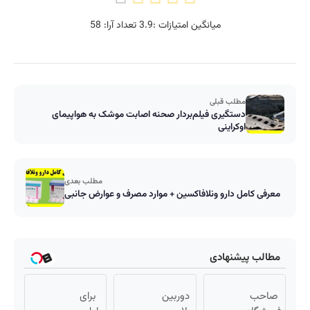
میانگین امتیازات :
3.9
تعداد آرا:
58
مطلب قبلی
دستگیری فیلم‌بردار صحنه اصابت موشک به هواپیمای
اوکراینی
مطلب بعدی
معرفی کامل دارو ونلافاکسین + موارد مصرف و عوارض جانبی
مطالب پیشنهادی
صاحب
دوربین
برای