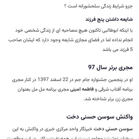
جزو شرایط زندگی سلحشورانه است ؟
شایعه داشتن پنج فرزند
با اینکه ابوطالبی تاکنون هیچ مصاحبه ای از زندگی شخصی خود
انجام نداده اما در فضای مجازی
شایعه
وجود دارد که ایشان صاحب
5 فرزند می باشد
مجری برتر سال 97
او در پنجمین جشنواره جام جم در 22 اسفند 1397 در کنار مجری
برنامه آفتاب شرقی و
فاطمه امینی
مجری برنامه مل مل بعنوان
مجری زن برتر شناخته شد.
واکنش سوسن حسنی دخت
سوسن حسنی دخت
خبرنگار واحد مرکزی خبری در واکنش به این
سخنان نوشت : معلوم نيست اين همه نفرت پراكنی در اين موقعيت