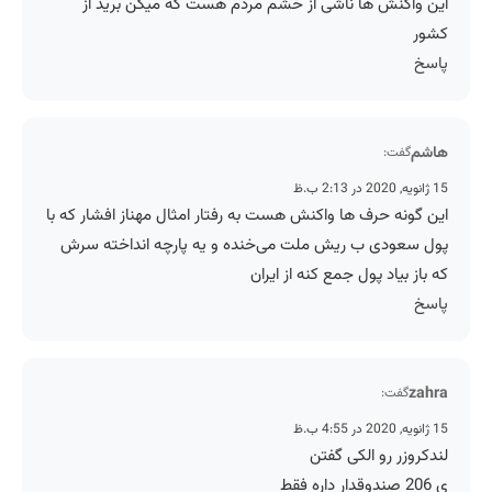
این واکنش ها ناشی از خشم مردم هست که میگن برید از
کشور
پاسخ
هاشم
گفت:
15 ژانویه, 2020 در 2:13 ب.ظ
این گونه حرف ها واکنش هست به رفتار امثال مهناز افشار که با
پول سعودی ب ریش ملت می‌خنده و یه پارچه انداخته سرش
که باز بیاد پول جمع کنه از ایران
پاسخ
zahra
گفت:
15 ژانویه, 2020 در 4:55 ب.ظ
لندکروزر رو الکی گفتن
ی 206 صندوقدار داره فقط