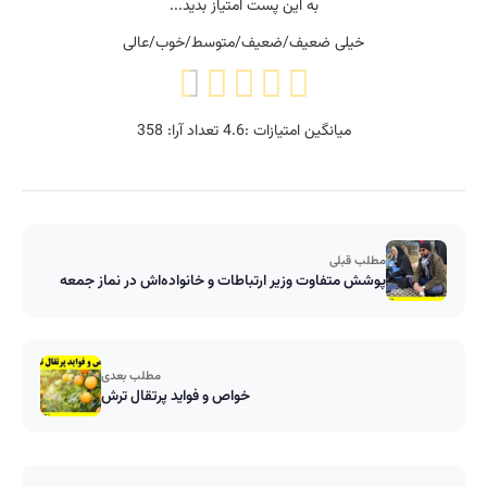
به این پست امتیاز بدید...
خیلی ضعیف/ضعیف/متوسط/خوب/عالی
میانگین امتیازات :
4.6
تعداد آرا:
358
مطلب قبلی
پوشش متفاوت وزیر ارتباطات و خانواده‌اش در نماز جمعه
مطلب بعدی
خواص و فواید پرتقال ترش