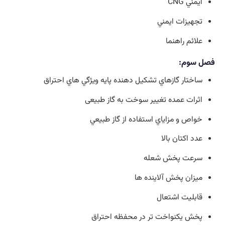
ايمني CNG
تجهيزات ايمني
علائم راهنما
فصل سوم:
ساختار گازهاي تشكيل دهنده پايه ويژگي هاي احتراق
اثرات عمده تغيير سوخت به گاز طبيعی
خواص و مزاياي استفاده از گاز طبيعي
عدد اكتان بالا
سرعت پخش شعله
ميزان پخش آلاينده ها
قابليت اشتعال
پخش يكنواخت تر در محفظه احتراق