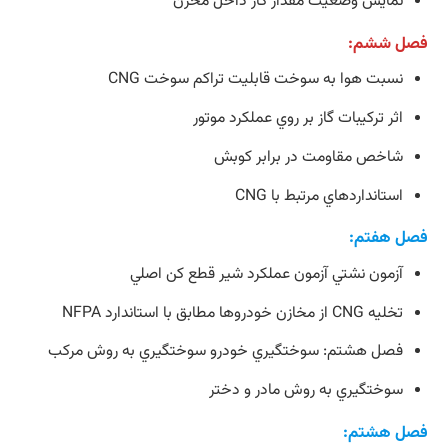
نمايش وضعيت مقدار گاز داخل مخزن
فصل ششم:
نسبت هوا به سوخت قابليت تراكم سوخت CNG
اثر تركيبات گاز بر روي عملكرد موتور
شاخص مقاومت در برابر كوبش
استانداردهاي مرتبط با CNG
فصل هفتم:
آزمون نشتي آزمون عملكرد شير قطع كن اصلي
تخليه CNG از مخازن خودروها مطابق با استاندارد NFPA
فصل هشتم: سوختگيري خودرو سوختگيري به روش مركب
سوختگيري به روش مادر و دختر
فصل هشتم: