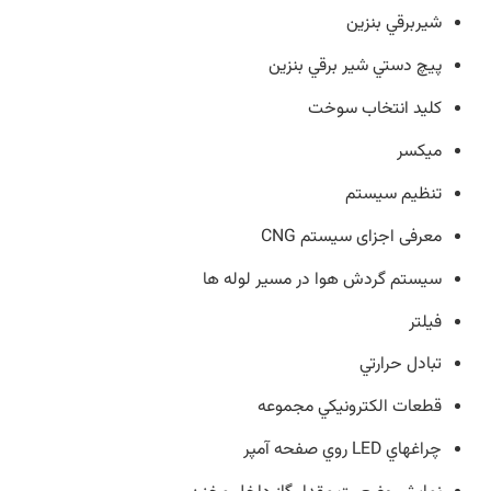
شيربرقي بنزين
پيچ دستي شير برقي بنزين
كليد انتخاب سوخت
ميكسر
تنظيم سيستم
معرفی اجزای سيستم CNG
سيستم گردش هوا در مسير لوله ها
فيلتر
تبادل حرارتي
قطعات الكترونيكي مجموعه
چراغهاي LED روي صفحه آمپر