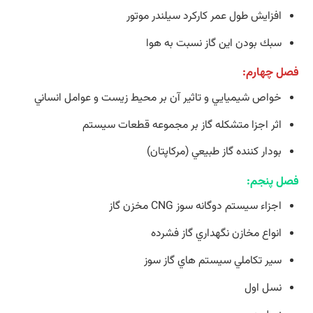
افزايش طول عمر كاركرد سيلندر موتور
سبك بودن اين گاز نسبت به هوا
فصل چهارم:
خواص شيميايي و تاثير آن بر محيط زيست و عوامل انساني
اثر اجزا متشكله گاز بر مجموعه قطعات سيستم
بودار كننده گاز طبيعي (مركاپتان)
فصل پنجم:
اجزاء سيستم دوگانه سوز CNG مخزن گاز
انواع مخازن نگهداري گاز فشرده
سير تكاملي سيستم هاي گاز سوز
نسل اول