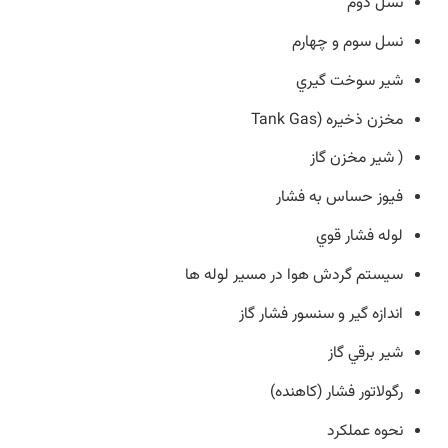
نسل دوم
نسل سوم و چهارم
شير سوخت گيري
مخزن ذخيره (Tank Gas
( شير مخزن گاز
فيوز حساس به فشار
لوله فشار قوي
سيستم گردش هوا در مسير لوله ها
اندازه گير و سنسور فشار گاز
شير برقي گاز
رگولاتور فشار (كاهنده)
نحوه عملكرد