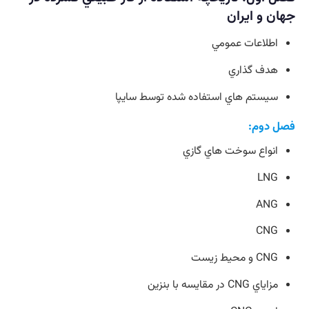
جهان و ايران
اطلاعات عمومي
هدف گذاري
سيستم هاي استفاده شده توسط سايپا
فصل دوم:
انواع سوخت هاي گازي
LNG
ANG
CNG
CNG و محيط زيست
مزاياي CNG در مقايسه با بنزين