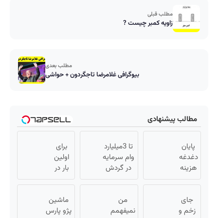
مطلب قبلی
زاویه کمبر چیست ?
مطلب بعدی
بیوگرافی غلامرضا تاجگردون + حواشی
مطالب پیشنهادی
پایان
تا 3میلیارد
برای
دغدغه
وام سرمایه
اولین
هزینه
در گردش
بار در
های
فروشندگان
ایران
دندان
=>
🇮🇷
جای
پزشکی
من
فروشگاهت
این
ماشین
با پک
زخم و
نمیفهمم
رو ثبت کن
دکتر
پژو پارس