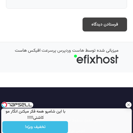
میزبانی شده توسط
هاست وردپرس پرسرعت
افیکس هاست
با این شامپو همه فکر میکنن انگار مو
کاشتی!!!!!
تمامی حقوق محفوظ است © 2026
مجله نورگرام
تخفیف ویژه!
انجمن نورگرام
noorgram