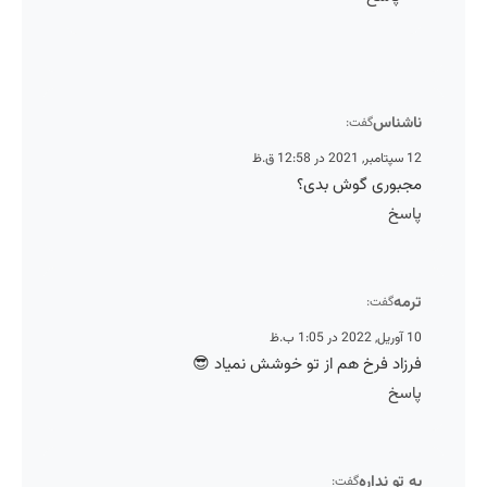
ناشنا
گفت:
12 سپتامبر, 2021 در 
مجبوری گوش بدی
پاس
ترم
گفت:
10 آوریل, 2022 در 
فرزاد فرخ هم از تو خوشش نمیاد 
پاس
به تو ندار
گفت: