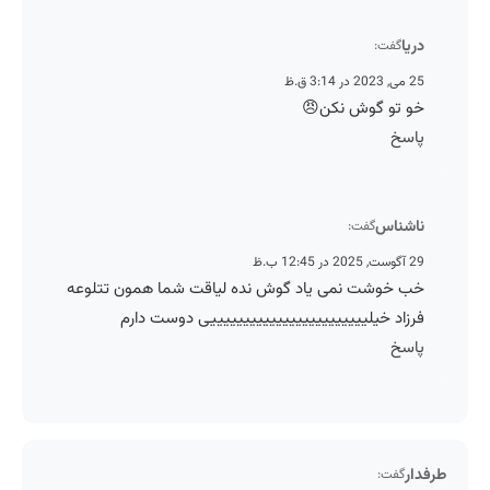
دری
گفت:
25 می, 2023 در 3
خو تو گوش نکن
پاس
ناشنا
گفت:
29 آگوست, 2025 در 1
خب خوشت نمی یاد گوش نده لیاقت شما همون تتلوع
فرزاد خیلییییییییییییییییییییییییی دوست دار
پاس
طر
گفت: