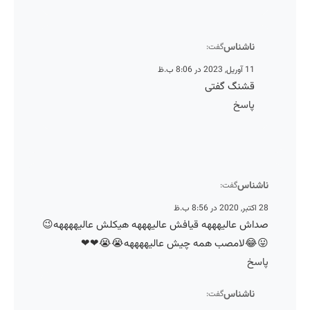
ناشناس
گفت:
11 آوریل, 2023 در 8:06 ب.ظ
قشنگ گفتی
پاسخ
ناشنا
گفت:
28 اکتبر, 2020 در 
صداش عالیهههه قیافش عالیهههه هیکلش عالیههههه
😛😂لامصب همه چیش عالیههههه😭😭❤
پاس
ناشناس
گفت: