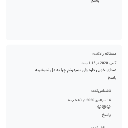
پاسخ
مستانه
گفت:
صدای خوبی داره ولی نمیدونم چرا به دل نمی
ناشنا
گفت:
14 سپتامبر, 2020 در 
😡😡
پاس
گفت: