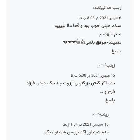
زینب فدائ
گفت:
6 مارس, 20
سلام خیلی خوب بود واقعا عاااالیییی
منم ۱۱بهم
همیشه موفق باشی👍👍❤❤
پاس
زینب
گفت:
16 مارس, 2021 در 5:38 ب.ظ
منم اگر گفتن بزرگترین آرزوت چه مگم دیدن فرزاد
فرخ و …
پاسخ
زینب
گفت:
15 دسامبر, 2021 در 1:54 ق.ظ
منم هینطور اگه بپرسن همینو میگم