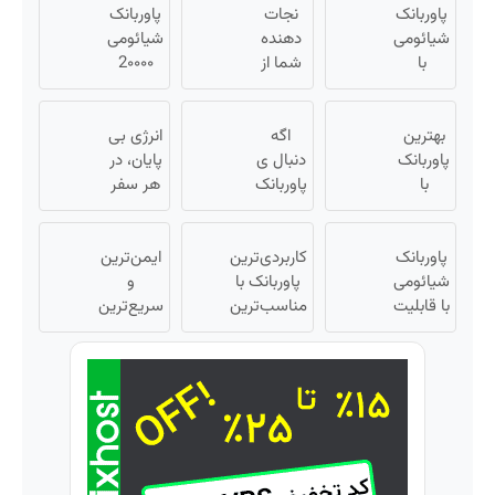
پاوربانک
نجات
پاور
شیائومی
دهنده
شیا
2۰۰۰۰
شما از
ب
میلی
پیری!
تخ
آمپر🔥
کرم
ویژ
انرژی بی
(تخفیف
جوانساز
اگه
بهت
م
پایان، در
+
دنبال ی
جلبک50%تخفیف
پاور
مح
هر سفر
پرداخت
پاوربانک

ب
و هر
درب
حرفه‌ای
کمت
لحظه😍
منزل)
و قیمت
قی
ایمن‌ترین
پاوربانک
کاربردی‌ترین
مناسبی
پاور
شیائومی
و
پاوربانک با
تخفیف
شیا
سریع‌ترین
با
مناسب‌ترین
رو از
با ق
راه برای
تخفیف
قیمت❗
دست
ف
ویژه🔥
شارژ
نده👌🏻
شار
گوشی😍
زم
👌🏻
های
بر