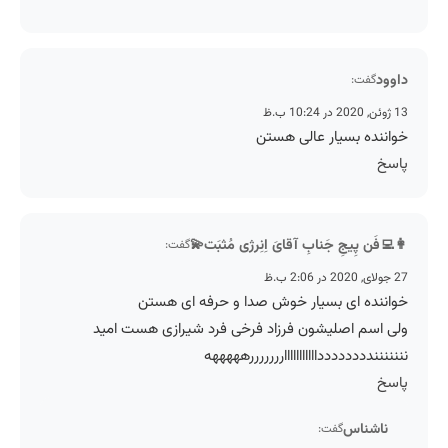
د
گفت:
نده بسیار عالی هستن
فَن پِیجِ جَنابِ آقایَ اِنِرژی مُثبَت💫
گفت:
نده ای بسیار خوش صدا و حرفه ای هستن
اسم اصلیشون فرزاد فرخی فرد شیرازی هست امید
ننددددددددااااااااااارررررررهههههه
اشناس
گفت: