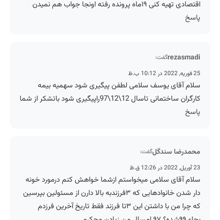
اقتصادی تهیه کنی ۱۹ماه پرونده رفته اونجا جواب هم نمیدن
پاسخ
rezasmadi
گفت:
25 فوریه, 2022 در 10:12 ب.ظ
سلام آقای یوسف سلامی لطفن پیگیری شود سهمیه بیمه
کارگران ساختمانی تاسال 12\12\97راپیگیری شود باتشکر از شما
پاسخ
محمدرضا سندگل
گفت:
23 آوریل, 2022 در 12:26 ق.ظ
سلام آقای سلامی میخواستم ازشما خواهش کنم درمورد خونه
دار شدن خانوادهایی که ۳فرزندبه بالا دارن از مسئولین بپرسین
که چرا من با داشتن این ۳تا فرزند فقط تاریخ آخرین فرزدم
بجای۹۹شده؟ ۹۷ امسال من زیادن مچکرم