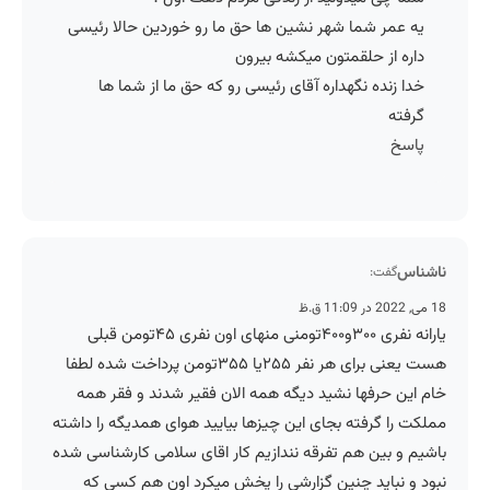
یه عمر شما شهر نشین ها حق ما رو خوردین حالا رئیسی
داره از حلقمتون میکشه بیرون
خدا زنده نگهداره آقای رئیسی رو که حق ما از شما ها
گرفته
پاسخ
ناشناس
گفت:
18 می, 2022 در 11:09 ق.ظ
یارانه نفری ۳۰۰و۴۰۰تومنی منهای اون نفری ۴۵تومن قبلی
هست یعنی برای هر نفر ۲۵۵یا ۳۵۵تومن پرداخت شده لطفا
خام این حرفها نشید دیگه همه الان فقیر شدند و فقر همه
مملکت را گرفته بجای این چیزها بیایید هوای همدیگه را داشته
باشیم و بین هم تفرقه نندازیم کار اقای سلامی کارشناسی شده
نبود و نباید چنین گزارشی را پخش میکرد اون هم کسی که