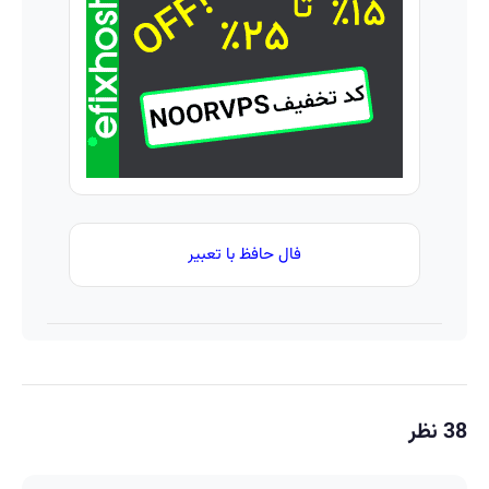
بفروش*فقط
24ماه
بدون
خریدار
ماندگاری
پاسخ
واقعی*
✅ جوان
به یک
شو
تماس
فال حافظ با تعبیر
38 نظر