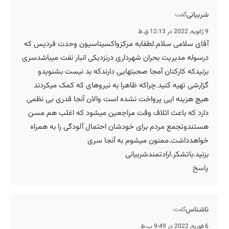
شربیانی
گفت:
9 ژانویه, 2022 در 12:13 ق.ظ
آقای سلامی سلام.لطفابه مرکزواکسیناسیون وحدت فردیس که
درسوله مدیریت بحران شهرداری درنزدیکی انبار نفت میباشدسری
بزنیدکه کارکنان آمجا صحبتهایی دارندکه بد نیست بشنویدو
گزارشی تهیه کنید.چراکه ظاهرا به نیروهای که کمک میکردند
هیچ هزینه ایی پرواخت نشده است والان آنجا قدری بی نظمی
دارد که باعث اتلاف وقت مراجعین میشود که اغلب هم مسن
هستندوتجمع مردم برای خودشان احتمال آلودگی را به همراه
خواهدداشت.ممنون میشوم به آنجا سری
بزنید.باتشکر.ارادتمندشربیانی
پاسخ
ناشناس
گفت:
6 فوریه, 2022 در 9:49 ب.ظ