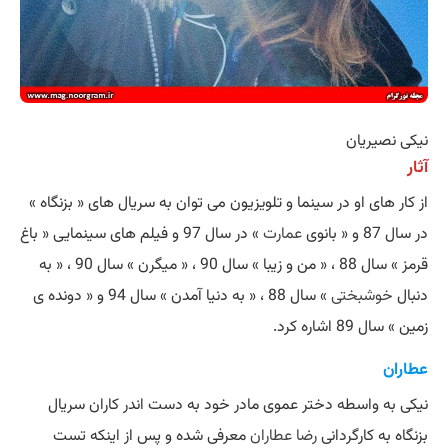
نیکی نصیریان
آثار
از کار های او در سینما و تلویزیون می توان به سریال های « بزنگاه »
در سال 87 و « بانوی
عمارت
» در سال 97 و فیلم های سینمایی « باغ
قرمز » سال 88 ، « من و زیبا » سال 90 ، « میگرن » سال 90 ، « به
دنبال
خوشبختی
» سال 88 ، « به دنیا آمدن » سال 94 و « دونده ی
زمین » سال 89 اشاره کرد.
عطاران
نیکی به واسطه دختر عموی مادر خود به دست اندر کاران سریال
بزنگاه به کارگردانی
رضا عطاران
معرفی شده و پس از اینکه تست