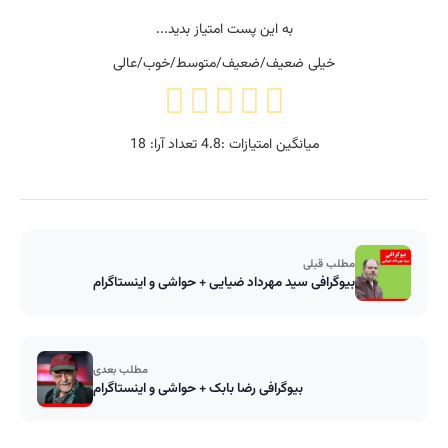
به این پست امتیاز بدید...
خیلی ضعیف/ضعیف/متوسط/خوب/عالی
میانگین امتیازات :
4.8
تعداد آرا:
18
مطلب قبلی
بیوگرافی سید مهرداد ضیایی + حواشی و اینستاگرام
مطلب بعدی
بیوگرافی رضا بابک + حواشی و اینستاگرام