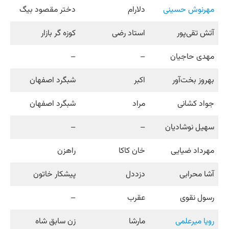
مهرنوش حسینی
دلارام
دختر مقصود بیگ
آتش تقی‌پور
استاد رضی
کوزه گر بازار
مهدی حاجیان
–
–
بهروز بخت‌آور
اکبر
شبگرد اصفهان
جواد کشانی
مراد
شبگرد اصفهان
سهیل نوشادیان
–
–
مهرداد ضیایی
خان کاکا
راهزن
آشا محرابی
دزددل
پیشکار خاتون
رسول نقوی
عقرب
–
رویا میرعلمی
مارشا
زن سابق شاه