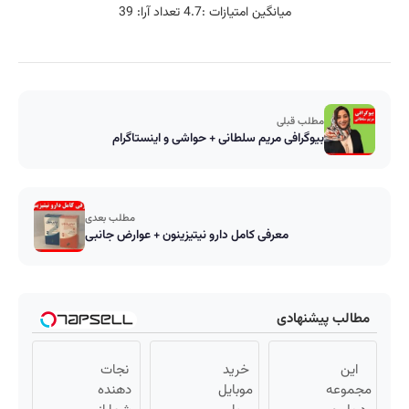
میانگین امتیازات :
4.7
تعداد آرا:
39
مطلب قبلی
بیوگرافی مریم سلطانی + حواشی و اینستاگرام
مطلب بعدی
معرفی کامل دارو نيتيزينون + عوارض جانبی
مطالب پیشنهادی
این
خرید
نجات
مجموعه
موبایل
دهنده