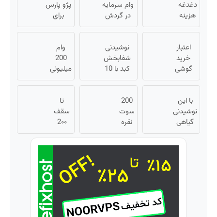
دغدغه
وام سرمایه
پژو پارس
هزینه
در گردش
برای
های
فروشندگان
فروش
دندان
=>
داری؟
پزشکی
اعتبار
نوشیدنی
فروشگاهت
وام
اینجا
با پک
خرید
شفابخش
رو ثبت کن
200
سریع
سفید
گوشی
کبد با 10
میلیونی
بفروشش
کننده
بگیر 📱
گیاه
آبان تتر.
خانگی
همین
موثر(تخفیف
همین
حالا
با این
200
تا امشب)
تا
الان
نوشیدنی
درخواست
سوت
احراز
سقف
گیاهی
اعتبار بده
نقره
2۰۰
هویت
🎯
کبدت
هدیه
کن!
میلیون
همیشه
گرمی
تومان
پرقدرته55%تخفیف
به
اعتبار
شما؛
خرید
ثبت
طلا و
نام
نقره
کن