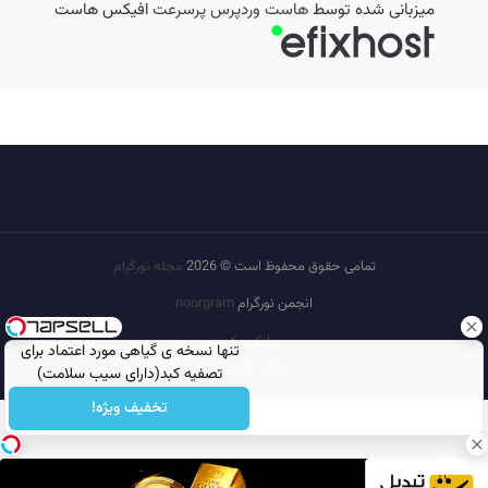
میزبانی شده توسط
هاست وردپرس پرسرعت
افیکس هاست
تمامی حقوق محفوظ است © 2026
مجله نورگرام
انجمن نورگرام
noorgram
بانک عکس
تنها نسخه ی گیاهی مورد اعتماد برای
سایت هم معنی
تصفیه کبد(دارای سیب سلامت)
تخفیف ویژه!