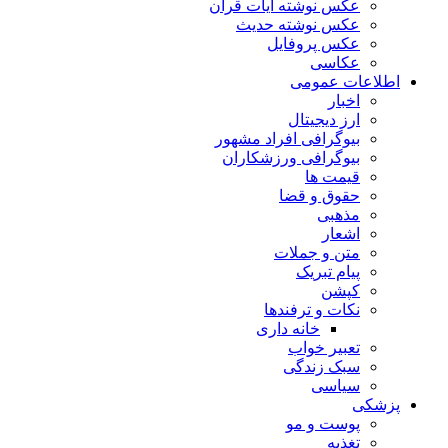
عکس نوشته آیات قرآن
عکس نوشته حدیث
عکس پروفایل
عکاسی
اطلاعات عمومی
اخبار
ارز دیجیتال
بیوگرافی افراد مشهور
بیوگرافی ورزشکاران
قیمت ها
حقوق و قضا
مذهبی
اشعار
متن و جملات
پیام تبریک
کپشن
نکات و ترفندها
خانه داری
تعبیر خواب
سبک زندگی
سیاسی
پزشکی
پوست و مو
تغذیه