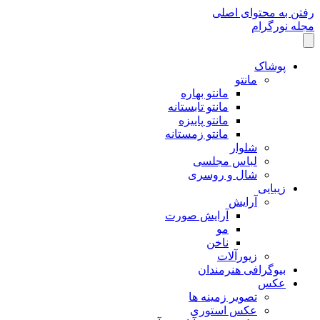
رفتن به محتوای اصلی
مجله نورگرام
پوشاک
مانتو
مانتو بهاره
مانتو تابستانه
مانتو پاییزه
مانتو زمستانه
شلوار
لباس مجلسی
شال و روسری
زیبایی
آرایش
آرایش صورت
مو
ناخن
زیورآلات
بیوگرافی هنرمندان
عکس
تصویر زمینه ها
عکس استوری