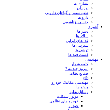
بیماری ها
نوزادان
طب سنتی و گیاهان دارویی
دارو ها
جنسی_زناشویی
آشپزی
دسر ها
سالاد ها
غذا های ایرانی
شیرینی ها
ترشی ها
فست فود ها
مهندسی
کلمه شمار
امروز چندمه ?
صنایع نظامی
gifs
مهندسی مکانیک خودرو
ویدئو ها
وسائل نقلیه
موتور سیکلت
خودرو های نظامی
خودرو