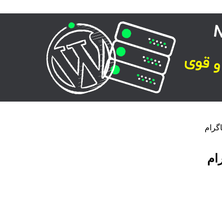
گرام
ام