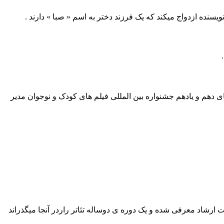
ویسنده ازدواج میکند که یک فرزند دختر به اسم « صبا » دارند .
 مدیر شبکه ی یک سیما بوده است ، در دوره های دهم و یادهم جشنواره بین المللی فیلم های کودک و نوجوان مدیر
رورش به وزارت ارشاد معرفی شده و یک دوره ی دوساله تئاتر راردر آنجا میگذراند