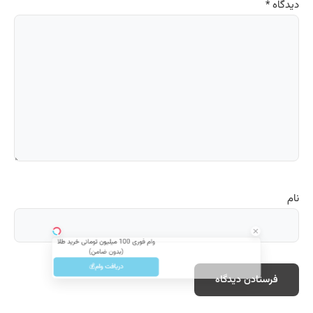
دیدگاه
*
نام
وام فوری 100 میلیون تومانی خرید طلا
(بدون ضامن)
دریافت وام💰