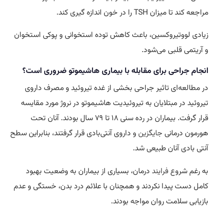
مراجعه کند تا میزان TSH را در خون اندازه گیری کند.
زیادی لووتیروکسین، باعث کاهش توده استخوانی و پوکی استخوان
و آریتمی قلبی می‌شود.
انجام جراحی برای مقابله با بیماری هاشیموتو ضروری است؟
در مطالعه‌ای تاثیر جراحی بخشی از غده تیروئید و مصرف داروی
تیروئید در مبتلایان به تیروئیدیت هاشیموتو در نروژ مورد مقایسه
قرار گرفت. بیماران در رده سنی ۱۸ تا ۷۹ سال بودند. آنان تحت
هورمون درمانی
جایگزین
و داروی آنتی‌بادی قرار گرفتند، بنابراین سطح
آنتی بادی آنان طبیعی شد.
به رغم شروع
فرایند
درمان، بسیاری از بیماران به وضعیت بهبود
کامل دست پیدا نکردند و همچنان با علائم درد بدن، خستگی و عدم
بازیابی سلامت روان مواجه بودند.