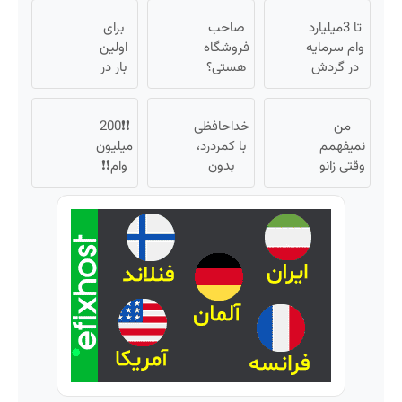
دندان
زخم
آمپول
پزشکی
تا 3میلیارد
صاحب
ایرانی را
برای
با پک
وام سرمایه
فروشگاه
ساخت!!!
اولین
سفید
در گردش
هستی؟
بار در
کننده
فروشندگان
وام تا ۳
ایران
خانگی
=>
میلیارد
🇮🇷
من
فروشگاهت
تومان
خداحافظی
این
❗❗200
نمیفهمم
رو ثبت کن
بگیر
با کمردرد،
دکتر
میلیون
وقتی زانو
بدون
کرم
وام❗❗
درد
قرص و
ترمیم
فقط با
درمان
آمپول
احراز
کننده
داره، چرا
هویت
23 روزه
دردش
ساخت!
رو داری
تحمل
میکنی؟❗