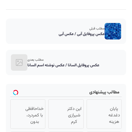
مطلب قبلی
عکس پروفایل آبی / عکس آبی
مطلب بعدی
عکس پروفایل السانا / عکس نوشته اسم السانا
مطالب پیشنهادی
پایان
این دکتر
خداحافظی
دغدغه
شیرازی
با کمردرد،
هزینه
کرم
بدون
های
ترمیم
قرص و