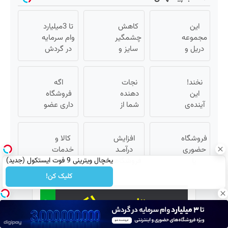
این
کاهش
تا 3میلیارد
مجموعه
چشمگیر
وام سرمایه
دریل و
سایز و
در گردش
پیچ
وزن با
فروشندگان
گوشتی
یک
=>
رو با
نخند!
نجات
روش
اگه
فروشگاهت
این
گارانتی و
خانگی60%تخفیف
دهنده
فروشگاه
رو ثبت کن
نصف
آینده‌ی
شما از
داری عضو
قیمت
خودت
پیری!
فروشندگان
بدون
بخر!😉
کرم
دیجی پی
چربیسوز
فروشگاه
جوانساز
افزایش
کالا و
شو 3
لاغریه
حضوری
جلبک50%تخفیف
درآمـد
خدمات
میلیارد وام
یخچال ویترینی 9 فوت ایستکول (جدید)
یا
(تا دیر
فروشگاهت
خود را
بگیر
نشده
اینترنتی
رو تضمین
به
کلیک کن!
داری؟
سفارش
کن «
صورت
بده)
راحت
فروشگاهت
اقساطی
محصول
رو ثبت کن
بفروشید
و
»