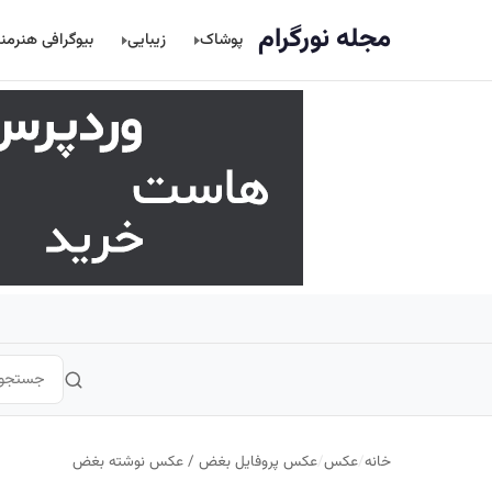
اصلی
مجله نورگرام
پوشاک
زیبایی
بیوگرافی هنرمن
خانه
/
عکس
/
عکس پروفایل بغض / عکس نوشته بغض