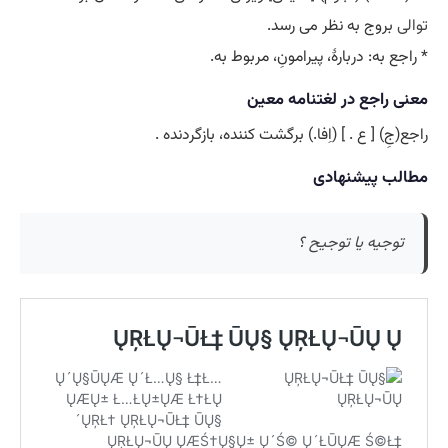
توالی
بروج به نظر می رسد.
* راجع به: دربارۀ، پیرامونِ، مربوط به.
معنی راجع در لغتنامه معین
راجع(جِ) [ ع . ] (اِفا.) برگشت کننده، بازگردنده .
مطالب پیشنهادی
توجیه یا توجیح ؟