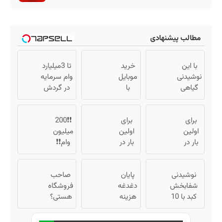
مطالب پیشنهادی
با این
خرید
تا 3میلیارد
نوشیدنی
موبایل
وام سرمایه
گیاهی
با
در گردش
کبدت
اسنپ
فروشندگان
همیشه
پی |
=>
برای
پرقدرته55%تخفیف
در ۴
برای
❗❗200
فروشگاهت
اولین
قسط
اولین
میلیون
رو ثبت کن
بار در
بدون
بار در
وام❗❗
ایران
ایران
سود و
فقط با
🇮🇷
🇮🇷
کارمزد!
احراز
این
نوشیدنی
این
پایان
هویت
صاحب
دکتر
شفابخش
دکتر
دغدغه
فروشگاه
کرم
کبد با 10
کرم
هزینه
هستی؟
ترمیم
گیاه
های
ترمیم
وام تا ۳
کننده
موثر(تخفیف
دندان
کننده
میلیارد