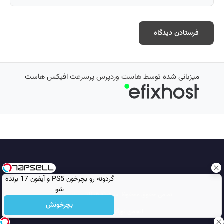
میزبانی شده توسط
هاست وردپرس پرسرعت
افیکس هاست
گردونه رو بچرخون PS5 و آیفون 17 برنده
شو
تمامی حقوق محفوظ است © 2026
مجله نورگرام
بچرخونش
انجمن نورگرام
noorgram