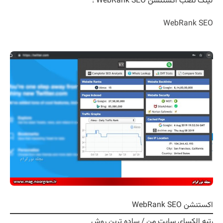
لینک نصب اکستنشن WebRank SEO :
WebRank SEO
اکستنشن WebRank SEO
رتبه الکسای سایت من / ساده ترین روش