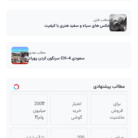
مطلب قبلی
عکس های سیاه و سفید هنری با کیفیت
مطلب بعدی
سرنگون کردن پهپاد CH-4 سعودی
مطالب پیشنهادی
برای
اعتبار
❗❗200
فروش
خرید
میلیون
ماشنیت
گوشی
وام❗❗
نیاز به
بگیر 📱
فقط با
آگهی
همین
احراز
صاحب
نیست |
200
حالا
هویت
تا 3میلیارد