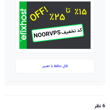
🇮🇷
=>
اسپیرولینا!
این
فروشگاهت
خرید
دکتر
رو ثبت کن
محصول با
کرم
تخفیف
ترمیم
ویژه
کننده
23 روزه
ساخت!
فال حافظ با تعبیر
6 نظر