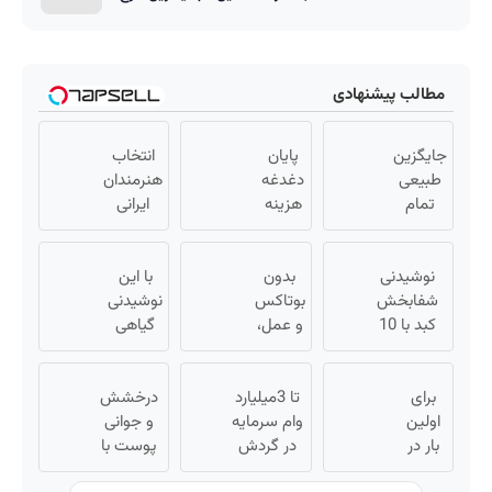
مطالب پیشنهادی
جایگزین
پایان
انتخاب
طبیعی
دغدغه
هنرمندان
تمام
هزینه
ایرانی
روش
های
برای
های
دندان
جوانی
تهاجمی
نوشیدنی
بدون
پزشکی
با این
پوست!
رویش
شفابخش
با پک
بوتاکس
خرید با
نوشیدنی
مو
کبد با 10
سفید
و عمل،
گیاهی
تخفیف
گیاه
کننده
با این
ویژه
کبدت
موثر(تخفیف
کرم
خانگی
همیشه
برای
تا امشب)
جلبک،
تا 3میلیارد
پرقدرته55%تخفیف
درخشش
اولین
پوستت
وام سرمایه
و جوانی
بار در
رو جوان
در گردش
پوست با
ایران
کن
فروشندگان
جلبک