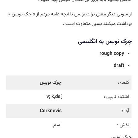
از سویی دیگر معنی برات نویس با آنچه عامه مردم از « چک نویس »
برداشت میکنند بسیار متفاوت است .
چرک نویس به انگلیسی
rough copy
draft
کلمه :
چرک نویس
اشتباه
تایپی :
]v; k,ds
آوا :
Cerknevis
نقش :
اسم
چرک نویس