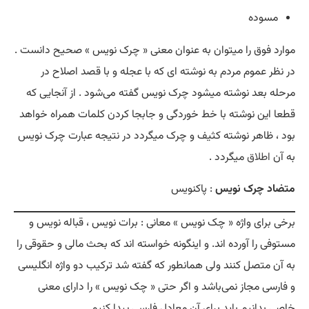
مسوده
موارد فوق را میتوان به عنوان معنی « چرک نویس » صحیح دانست .
در نظر عموم مردم به نوشته ای که با عجله و با قصد اصلاح در
مرحله بعد نوشته میشود چرک نویس گفته می‌شود . از آنجایی که
قطعا این نوشته با خط خوردگی و جابجا کردن کلمات همراه خواهد
بود ، ظاهر نوشته کثیف و چرک میگردد در نتیجه عبارت چرک نویس
به آن
اطلاق
میگردد .
متضاد چرک نویس
: پاکنویس
برخی برای واژه « چک نویس » معانی : برات نویس ، قباله نویس و
مستوفی را آورده اند. و اینگونه خواسته اند که بحث مالی و حقوقی را
به آن متصل کنند ولی همانطور که گفته شد ترکیب دو واژه انگلیسی
و فارسی مجاز نمی‌باشد و اگر حتی « چک نویس » را دارای معنی
خاصی بدانیم باید برای آن معادل فارسی پیدا کنیم .