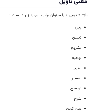
معنی تاویل
واژه « تاویل » را میتوان برابر با موارد زیر دانست :
بیان
تبیین
تشریح
توجیه
تعبیر
تفسیر
توضیح
شرح
بیان کردن