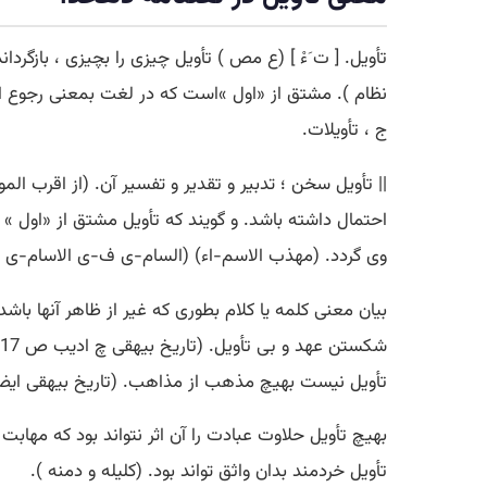
تأویل. [ ت َءْ ] (ع مص ) تأویل چیزی را بچیزی ، بازگردان
نظام ). مشتق از «اول »است که در لغت بمعنی رجوع اس
ج ، تأویلات.
|| تأویل سخن ؛ تدبیر و تقدیر و تفسیر آن. (از اقرب الموا
احتمال داشته باشد. و گویند که تأویل مشتق از «اول » ا
وی گردد. (مهذب الاسم-اء) (السام-ی ف-ی الاسام-ی ). ت
بیان معنی کلمه یا کلام بطوری که غیر از ظاهر آنها باش
تأویل نیست بهیچ مذهب از مذاهب. (تاریخ بیهقی ایضاً ص 
بهیچ تأویل حلاوت عبادت را آن اثر نتواند بود که مهابت
تأویل خردمند بدان واثق تواند بود. (کلیله و دمنه ).