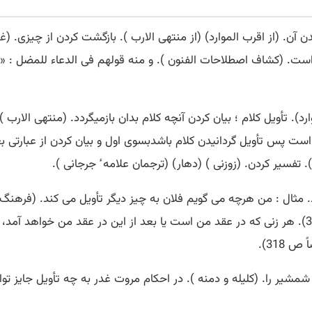
دن آن. (از اقرب الموارد) (از منتهی الارب ). بازگشت کردن از چیزی. (
غی
ت. (کشاف اصطلاحات الفنون ). و منه قولهم فی الدعاء للمضل : «او
رد). تأویل کلام ؛ بیان کردن آنچه کلام بدان بازمیگردد. (منتهی الارب )
ست پس تأویل گردانیدن کلام باشدبسوی اول و بیان کردن از عبارتی بعب
فسیر کردن. (زوزنی ) (دهار) (ترجمان علامه ٔ جرجانی ).
د. مثال : من هرچه می گویم فلان به چیز دیگر تأویل می کند. (فرهنگ ن
شکستن عهد و بی تأویل. (تاریخ بیهقی چ ادیب ص 317). هر زنی که در عقد من است یا بعد از این 
318).
 شمشیر را. (کلیله و دمنه ). در احکام مروت غدر به چه تأویل جایز تو