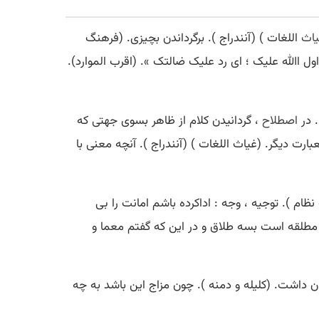
اث
اللغات ) (آنندراج ). برگرداندن بچیزی. (فرهنگ
ل اﷲ علیک ؛ ای رد علیک ضالتک ». (اقرب الموارد).
. در
اصطلاح
، گردانیدن کلام از ظاهر بسوی جهتی که
ارت دیگر. (غیاث اللغات ) (آنندراج ). آنچه معنی با
ظام ). توجیه ، وجه : اداکرده باشم امانت را بی
در عقد من خواهد آمد، مطلقه است بسه طلاق و در این که گفتم معما و
ان داشت. (کلیله و دمنه ). چون مزاج این باشد به چه