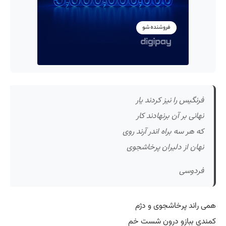
فرنگیس را نیز کردند یار
نهانی بر آن برنهادند کار
که هر سه براه اندر آرند روی
نهان از دلیران پرخاشجوی
فردوسی
همی راند پرخاشجوی و دژم
کمندی ببازو درون شست خم