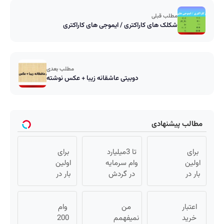
مطلب قبلی
شکلک های کاراکتری / ایموجی های کاراکتری
مطلب بعدی
دوبیتی عاشقانه زیبا + عکس نوشته
مطالب پیشنهادی
برای
تا 3میلیارد
برای
اولین
وام سرمایه
اولین
بار در
در گردش
بار در
ایران
فروشندگان
ایران
🇮🇷
=>
🇮🇷
این
اعتبار
من
فروشگاهت
این
وام
دکتر
خرید
نمیفهمم
رو ثبت کن
دکتر
200