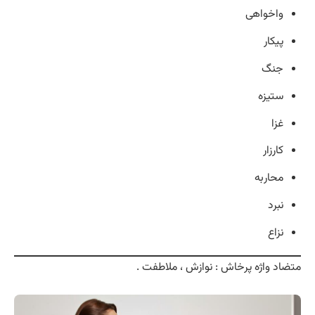
واخواهی
پیکار
جنگ
ستیزه
غزا
کارزار
محاربه
نبرد
نزاع
متضاد واژه پرخاش : نوازش ، ملاطفت .