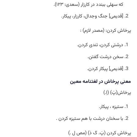
که سهلی ببندد در کارزار (سعدی: ۱۲۳).
[قدیمی] جنگ وجدال، کارزار، پیکار.
پرخاش کردن: (مصدر لازم) :
درشتی کردن، تندی کردن.
سخن درشت گفتن.
[قدیمی] پیکار کردن.
معنی پرخاش در لغتنامه معین
پرخاش(پَ) (اِ.)
ستیزه ، پیکار.
با سخنان درشت با هم ستیزه کردن .
پرخاش کردن (پَ. کَ دَ) (مص ل .)