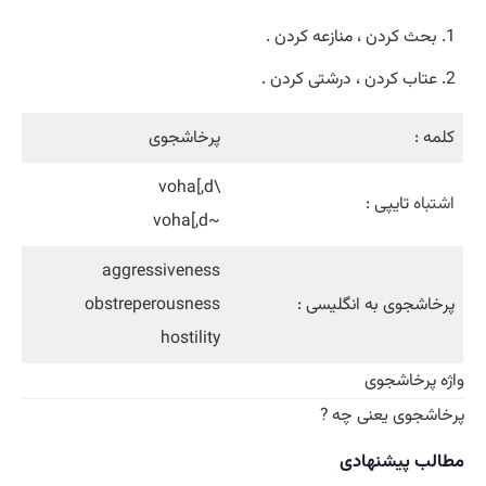
بحث کردن ، منازعه کردن .
عتاب کردن ، درشتی کردن .
کلمه :
پرخاشجوی
\voha[,d
اشتباه
تایپی :
~voha[,d
aggressiveness
پرخاشجوی به انگلیسی :
obstreperousness
hostility
واژه پرخاشجوی
پرخاشجوی یعنی چه ?
مطالب پیشنهادی