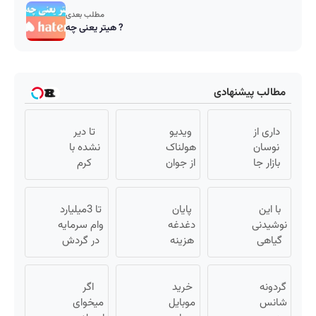
مطلب بعدی
هیتر یعنی چه ?
مطالب پیشنهادی
داری از
ویدیو
تا دیر
نوسان
هولناک
نشده با
بازار جا
از جوان
کرم
میمونی!!!!
کارتن
ضدچروک
وام بگیر،
خوابی
جلبک
با این
طلا بخر💰
که
پایان
پوستتو
تا 3میلیارد
نوشیدنی
دغدغه
میلیاردر
صاف و
وام سرمایه
گیاهی
شد.
هزینه
آینه ای
در گردش
کبدت
های
آموزش
کن!
فروشندگان
همیشه
دندان
رایگان
=>
گردونه
پرقدرته55%تخفیف
خرید
پزشکی
اگر
فروشگاهت
شانس
با پک
موبایل
میخوای
رو ثبت کن