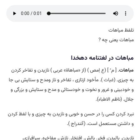
تلفظ میاهات
مباهات یعنی چه ?
مباهات در لغتنامه دهخدا
مباهات
. [ م ُ ] (ع اِمص ) (از «مباهاة» عربی ) نازیدن و تفاخر کردن
به چیزی. (
غیاث
). مأخود ازتازی ، تفاخر و ناز ومدح و ستایش بی جا
و خودبینی و غرور و نخوت و خودستائی و مدح و ستایش و بزرگی و
جلال. (ناظم الاطباء).
نبرد کردن کسی را در حسن و خوبی و نازیدن به چیزی و با لفظ کردن
و داشتن مستعمل است. (آنندراج ).
نازیدن. بالیدن. فخر. بالش. افتخار. نازش. مفاخره. سرافرازی.