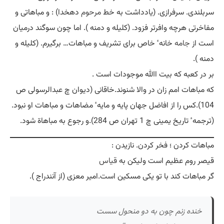
سربلندی. سرفرازی. (یادداشت به خط
مرحوم
دهخدا) : و مباهاتی و
مفاخرتی هرچه وافرتر فزود. (کلیله و دمنه ). اما چون سوگند درمیان
است از
جامه
خانه ٔ خاص برای تشریف و مباهات… برگیرم. (کلیله و
دمنه ).
بر در کعبه که بیت اﷲ موجودات است .
که مباهات امم زان در والا شنوند.خاقانی (دیوان چ عبدالرسولی ص
104).کس را از افاضل جهان پایه و مایه ٔ مضاهات و مباهات او نبود.
(ترجمه ٔ تاریخ یمینی چ 1 تهران ص 284).و رجوع به مباهاة شود.
مباهات کردن ؛ فخر کردن. نازیدن :
قیصر روم عظیم است ولیکن به
قیاس
گر مباهات کند با تو یکی مسکین است.امیر معزی (از آنندراج ).
خنده زنم چون به دو منحول سست