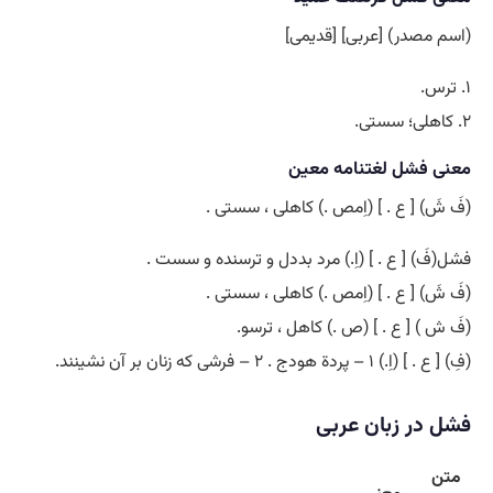
(اسم مصدر) [عربی] [قدیمی]
۱. ترس.
۲. کاهلی؛ سستی.
معنی فشل لغتنامه معین
(فَ شَ) [ ع . ] (اِمص .) کاهلی ، سستی .
فشل(فَ) [ ع . ] (اِ.) مرد بددل و ترسنده و سست .
(فَ شَ) [ ع . ] (اِمص .) کاهلی ، سستی .
(فَ ش ) [ ع . ] (ص .) کاهل ، ترسو.
(فِ) [ ع . ] (اِ.) ۱ – پردة هودج . ۲ – فرشی که زنان بر آن نشینند.
فشل در زبان عربی
متن