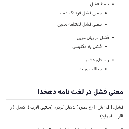
تلفظ فشل
معنی فشل فرهنگ عمید
معنی فشل لغتنامه معین
فشل در زبان عربی
فشل به انگلیسی
روستای فشل
مطالب مرتبط
معنی فشل در لغت نامه دهخدا
فشل. [ ف َ ش َ ] (ع مص ) کاهلی کردن. (منتهی الارب ). کسل. (از
اقرب الموارد).