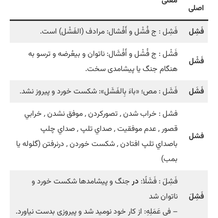
معنی
اصلی
فَشِل
فَشِل : ج فُشْل و أَفْشال: مرادف (الفَشْل) است.
فَشْل : ج فُشْل و أَفْشَال: ناتوان و بيعُرضه و ترسو به
فَشْل
هنگام جنگ يا پيشامدى سخت.
فَشَل
فَشَل : مص؛ «باءَ بِالفَشَل»: شكست خورد و پيروز نشد.
فشل : خراب شدن , تصورکردن , موفق نشدن , خرابي
قصور , عدم موفقيت , صداي تلپ , صداي چلپ
فشل
باصداي تلپ افتادن , شکست خوردن , درنرفتن (گلوله يا
بمب)
فَشِلَ : فَشَلًا:
در
جنگ و پيشامدها شكست خورد و
فَشِلَ
ناتوان شد
– فى عَمَلِهِ: از كار خود نوميد شد و پيروزى بدست نياورد.