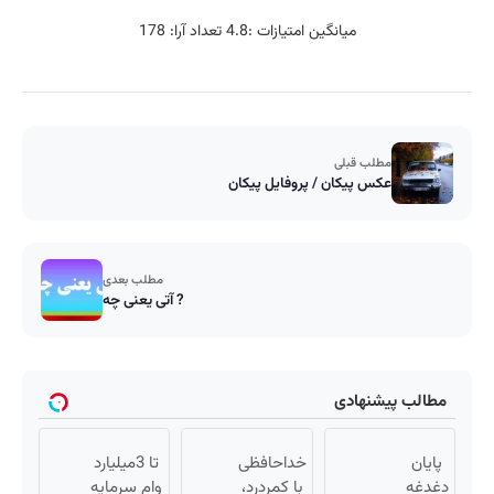
میانگین امتیازات :
4.8
تعداد آرا:
178
مطلب قبلی
عکس پیکان / پروفایل پیکان
مطلب بعدی
آتی یعنی چه ?
مطالب پیشنهادی
پایان
خداحافظی
تا 3میلیارد
دغدغه
با کمردرد،
وام سرمایه