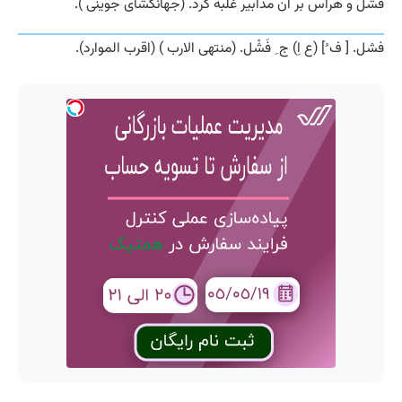
فشل و هراس بر آن مدابیر غلبه کرد. (جهانگشای جوینی ).
فشل. [ ف ُ] (ع اِ) ج ِ فَشْل. (منتهی الارب ) (اقرب الموارد).