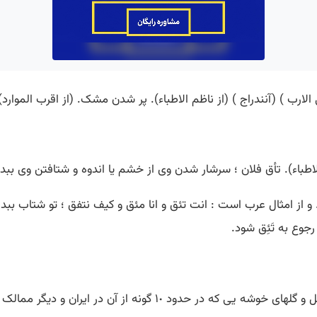
لارب ) (آنندراج ) (از ناظم الاطباء). پر شدن مشک. (از اقرب الموارد)
الاطباء). تأق فلان ؛ سرشار شدن وی از خشم یا اندوه و شتافتن وی ببد
از امثال عرب است : انت تئق و انا مئق و کیف نتفق ؛ تو شتاب ببدی 
رجوع به تَئِق شود.