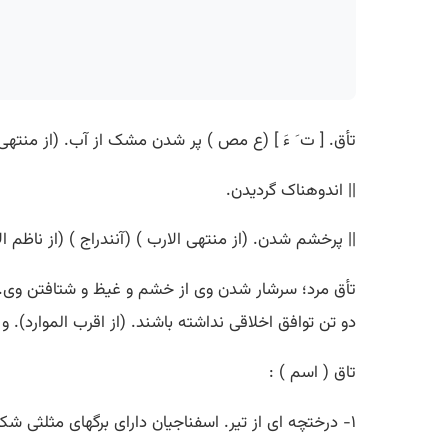
تأق. [ ت َ ءَ ] (ع مص ) پر شدن مشک از آب. (از منتهی ا
|| اندوهناک گردیدن.
|| پرخشم شدن. (از منتهی الارب ) (آنندراج ) (از ناظم 
تأق مرد؛ سرشار شدن وی از خشم و غیظ و شتافتن وی. و 
دو تن توافق اخلاقی نداشته باشند. (از اقرب الموارد). و 
تاق ( اسم ) :
۱- درختچه ای از تیر. اسفناجیان دارای برگهای مثلثی شکل و گلهای خوشه یی که در حدود ۱٠ گونه از آن در ایران و دیگر ممالک آسیا و آفریفا و اروپا شناخته شده .