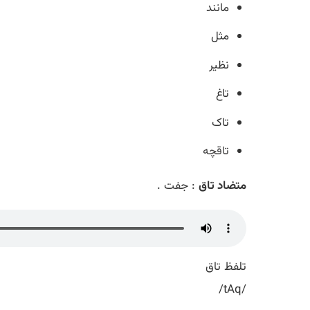
مانند
مثل
نظیر
تاغ
تاک
تاقچه
متضاد تاق
: جفت .
تلفظ تاق
/tAq/