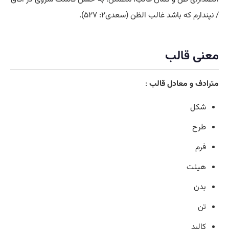
/ نپندارم که باشد غالب الظن (سعدی۲: ۵۲۷).
معنی قالب
مترادف و معادل قالب
:
شکل
طرح
فرم
هیئت
بدن
تن
کالبد