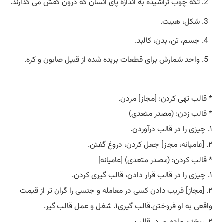
تکۀ چوب تراشیده به اندازۀ پای انسان که درون کفش می گذارند.
شکل، هیبت.
جسم، تن، بدن، کالبد.
واحد شمارش برای قطعات بریده شده از قبیل صابون و کره.
* قالب تهی کردن: [مجاز] مردن.
* قالب زدن: (مصدر متعدی)
۱. چیزی را در قالب درآوردن.
۲. [عامیانه، مجاز] جعل کردن، دروغ گفتن.
* قالب کردن: (مصدر متعدی) [عامیانه]
۱. چیزی را در قالب قرار دادن، قالب گیری کردن.
۲. [مجاز]
فریب
دادن کسی در معامله و جنسی را گران تر از قیمت
واقعی به او فروختن.قالب گیری۱. شغل و عمل قالب گیر.
۲. ریختن ماده ای در قالب.