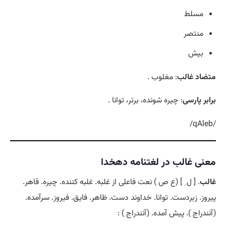
مسلط
منتصر
بیش
متضاد غالب
: مغلوب .
برابر پارسی
: چیره شونده، برتر، توانا .
/qAleb/
معنی غالب در لغتنامه دهخدا
غالب
. [ ل ِ ] (ع ص ) نعت فاعلی از غلبه. غلبه کننده. چیره. قاهر.
پیروز. زبردست. توانا. خداوند دست. ظاهر. فایق. فیروز. سرآمده.
(آنندراج ). پیش آمده. (آنندراج ) :