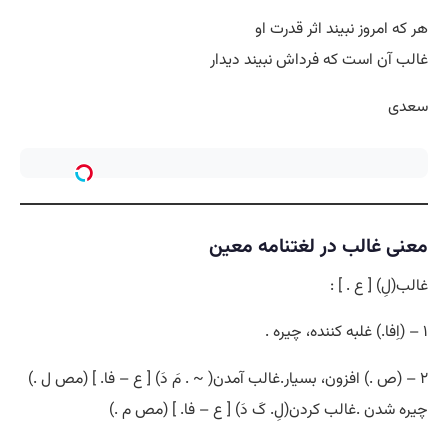
هر که امروز نبیند اثر قدرت او
غالب آن است که فرداش نبیند دیدار
سعدی
معنی غالب در لغتنامه معین
غالب(لِ) [ ع . ] :
۱ – (اِفا.) غلبه کننده، چیره .
۲ – (ص .) افزون، بسیار.غالب آمدن( ~ . مَ دَ) [ ع – فا. ] (مص ل .)
چیره شدن .غالب کردن(لِ. کَ دَ) [ ع – فا. ] (مص م .)