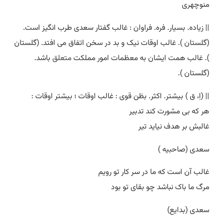
منوچهری
|| زیاده. بسیار. فره. فراوان : غالب گفتار سعدی طرب انگیز است.
(گلستان ). غالب اوقات نیک و بد در سخن اتفاق می افتد. (گلستان
). غالب همت ایشان به معظمات امور مملکت
متعلق
باشد.
(گلستان ).
|| (اِ، ق ) بیشتر. اکثر. بظن قوی : غالب اوقات ؛ بیشتر اوقات :
هر که بی مشورت کند تدبیر
غالبش بر هدف نیاید تیر
سعدی (صاحبیه )
غالب آن است که ما در سر کار تو رویم
مرگ ما باک نباشد چو بقای تو بود
سعدی (بدایع)