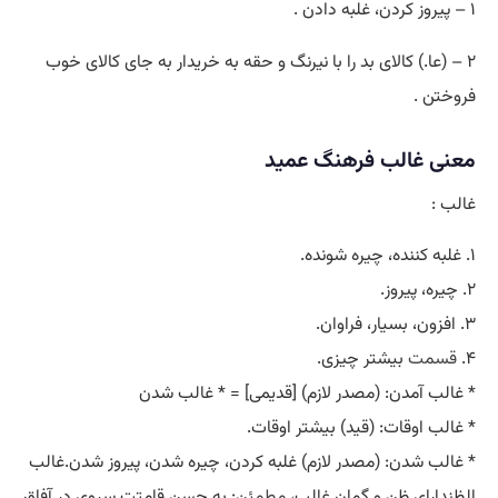
۱ – پیروز کردن، غلبه دادن .
۲ – (عا.) کالای بد را با نیرنگ و حقه به خریدار به جای کالای خوب
فروختن .
معنی غالب فرهنگ عمید
غالب :
۱. غلبه کننده، چیره شونده.
۲. چیره، پیروز.
۳. افزون، بسیار، فراوان.
۴.
قسمت
بیشتر چیزی.
* غالب آمدن: (مصدر لازم) [قدیمی] = * غالب شدن
* غالب اوقات: (قید) بیشتر اوقات.
* غالب شدن: (مصدر لازم) غلبه کردن، چیره شدن، پیروز شدن.غالب
الظندارای ظن و گمان غالب،
مطمئن
: به حسن قامتت سروی در آفاق