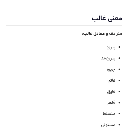
معنی غالب
مترادف
و معادل غالب
:
پیروز
پیروزمند
چیره
فاتح
فایق
قاهر
متسلط
مستولی