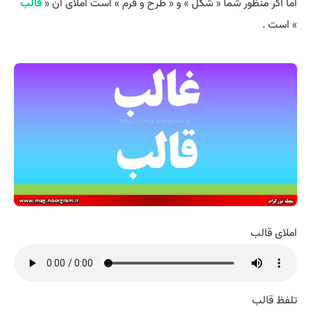
اما اگر منظور شما « شکل » و « طرح و فرم » است املای آن «
قالب
» است .
املای قالب
تلفظ قالب