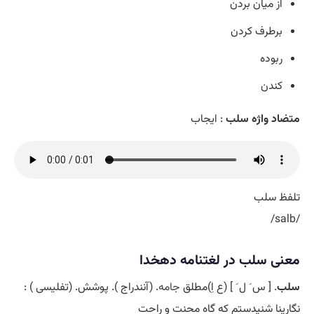
از میان بردن
برطرف کردن
ربوده
کندن
متضاد واژه سلب
: ایجاب
تلفظ سلب
/salb/
معنی سلب در لغتنامه دهخدا
سلب
. [ س َ ل َ ] (ع اِ)مطلق
جامه
. (آنندراج ). پوشش. (تفلیسی ) :
نگارینا شنیدستم که گاه محنت و راحت