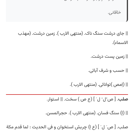
خاقانی.
|| جای درشت سنگ ناک. (منتهی الارب ). زمین درشت. (مهذب
الاسماء).
|| زمین پست درشت.
|| حسب و شرف آبائی.
|| (اِمص )توانائی. (منتهی الارب ).
صلب
. [ ص ُل ْ ل َ ] (ع ص ) سخت. || استوار.
|| (اِ) سنگ فسان. (منتهی الارب ). حجرالمسن.
صلب. [ ص َ ل َ ] (ع اِ) چربش استخوان و فی الحدیث : لما قدم مکة