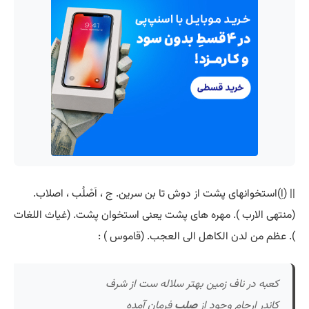
|| (اِ)استخوانهای پشت از دوش تا بن سرین. ج ، اَصْلُب ، اصلاب.
(منتهی الارب ). مهره های پشت یعنی استخوان پشت. (غیاث اللغات
). عظم من لدن الکاهل الی العجب. (قاموس ) :
کعبه در ناف زمین بهتر سلاله ست از شرف
کاندر ارحام وجود از
صلب
فرمان آمده