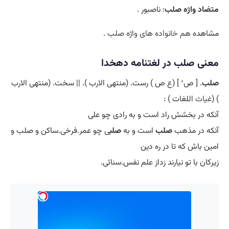
متضاد واژه صلب
: ناصبور .
مشاهده
هم خانواده های واژه صلب
.
معنی صلب در لغتنامه دهخدا
صلب
. [ ص ُ ] (ع ص ) رست. (منتهی الارب ). || سخت. (منتهی الارب
) (
غیاث
اللغات ) :
آنکه در بخشش راد است و به رادی چو علی
آنکه در مذهب
صلب
است و به
صلب
ی چو عمر.فرخی.ساکن و صلب و
امین باش که تا در ره دین
زیرکان با تو نیارند زداز علم نفس.سنائی.