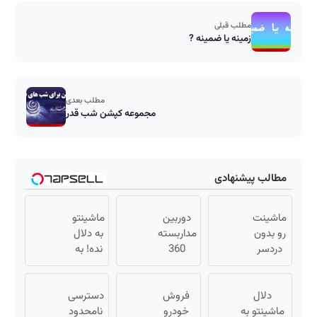
مطلب قبلی
زمینه یا ضمینه ?
مطلب بعدی
مجموعه کپشن شب قدر
مطالب پیشنهادی
ماشینت
دوربین
ماشینتو
رو بدون
مداربسته
به دلال
دردسر
360
نده! به
بفروش |
درجه |
مصرف
بدون
نصب
کننده
دلال
کمسیون
آسان و
فروش
بفروش!
دسترسی
😍
ماشینتو به
راحت
خودرو
بدون
نامحدود