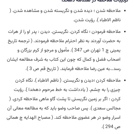
ترکیبات ملاحظه در لغتنامه دهخدا
ملاحظه شدن ؛ دیده شدن و نگریسته شدن و مشاهده شدن. (
ناظم الاطباء ). رؤیت شدن.
ملاحظه فرمودن ؛ نگاه کردن. نگریستن. دیدن : پدر او را از هرات
به حضرت آوردند به نظر احترام ملاحظه فرمودند. ( ترجمه تاریخ
یمینی چ 1 تهران ص 347 ). مأمول و مرجو از کرم بزرگان و
اصحاب فضل و کمال که چون این کتاب به شرف مطالعه ایشان
رسد…به عین رضا ملاحظه فرمایند. ( تاریخ قم ص 3 ).
ملاحظه کردن ؛دیدن و نگریستن. ( ناظم الاطباء ). نگاه کردن
چیزی را به چشم. ( یادداشت به خط مرحوم دهخدا ). رؤیت
کردن : اگر بر زمین نگریستی تا پشت گاو ماهی ملاحظه کردی. (
مجالس سعدی ). پس صاحب وضو باید که به مطالعه معانی آن
اسرار وضو در هر عضوی ملاحظه کند. ( مصباح الهدایه چ همائی
ص 294 ).