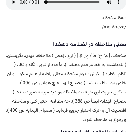
تلفظ ملاحظه
/molAheze/
معنی ملاحظه در لغتنامه دهخدا
ملاحظه. [ م ُ ح َ ظَ / ح ِ ظِ ] ( ازع ، اِمص ) ملاحظة. دیدن. نگریستن.
( یادداشت به خط
مرحوم
دهخدا ). مأخوذ از تازی ، نگاه و نظر. (
ناظم الاطباء ). نگرش : دوم ملاحظه معانی باطنه از عالم ملکوت و آن
خاص قوت قلب باشد. ( مصباح الهدایه چ همایی ص 306 ).
تسکین حرارت این خوف به ملاحظه مواعید مرجیه صورت بندد. (
مصباح الهدایه ایضاً ص 388 ). چه مطالعه اختیار کلی و ملاحظه
افضلیت آن به ترک اختیار جزوی فرماید. ( مصباح الهدایه ص 400 ).
و رجوع به ملاحظة شود.