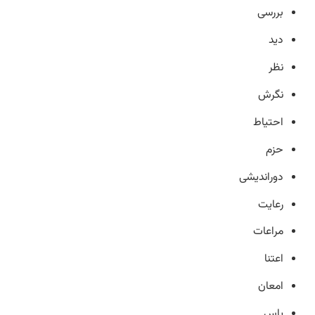
بررسی
دید
نظر
نگرش
احتیاط
حزم
دوراندیشی
رعایت
مراعات
اعتنا
امعان
پاس