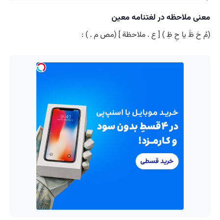
معنی ملاحظه در لغتنامه معین
(مُ حَ ظَ یا حِ ظِ ) [ ع . ملاحظة ] (مص م . ) :