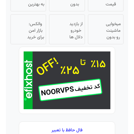
قیمت
بدون
پاسخ
به بهترین
نمیخره! بیا
کمیسیون
به یک
آموزش‌ها
اینجا به
😍
تماس
تا روز
میخوایی
قیمت
از بازدید
کنکور
والکس:
ماشینت
بفروش*فقط
خودرو
بازار امن
رو بدون
خریدار
دلال ها
برای خرید
دردسر
واقعی*
خسته
و فروش
بفروشی؟
شدی؟
دارایی‌های
بدون
اطلاعات
دیجیتال
کمیسیون
ماشینت
رو اینجا
ثبت کن
فال حافظ با تعبیر