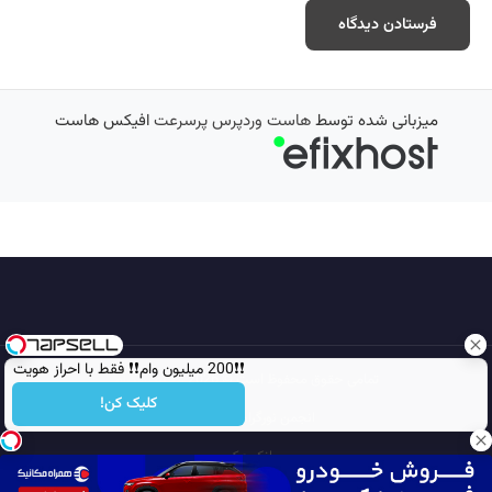
میزبانی شده توسط
هاست وردپرس پرسرعت
افیکس هاست
❗❗200 میلیون وام❗❗ فقط با احراز هویت
تمامی حقوق محفوظ است © 2026
مجله نورگرام
کلیک کن!
انجمن نورگرام
noorgram
بانک عکس
سایت هم معنی