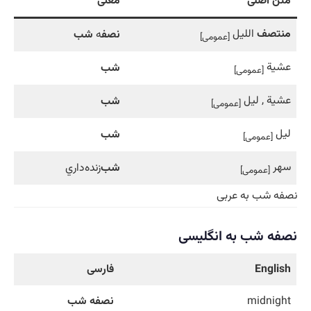
متن اصلی
معنی
منتصف
الليل
نصف
ه
شب
[عمومی]
عشية
شب
[عمومی]
عشية , ليل
شب
[عمومی]
ليل
شب
[عمومی]
سهر
شب
‌زنده‌داري
[عمومی]
نصفه شب به عربی
نصفه شب به انگلیسی
English
فارسی
midnight
نصفه شب