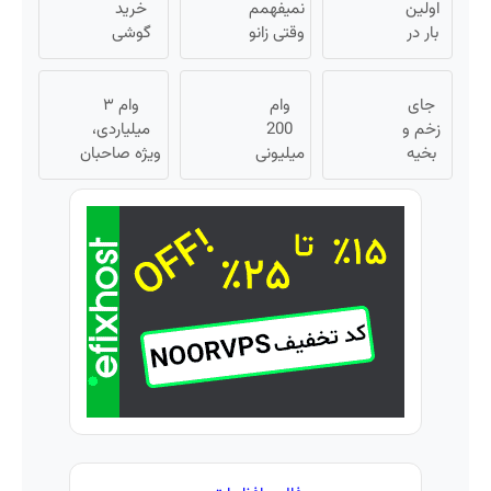
بگیر
اولین
نمیفهمم
رو ثبت کن
خرید
بار در
وقتی زانو
گوشی
ایران
درد
بگیر 📱
🇮🇷
درمان
همین
این
جای
وام
داره، چرا
حالا
وام ۳
دکتر
زخم و
200
دردش
درخواست
میلیاردی،
کرم
بخیه
میلیونی
رو داری
اعتبار بده
ویژه صاحبان
ترمیم
داری؟؟
تحمل
آبان تتر.
🎯
فروشگاه‌های
3
کننده
همین
میکنی؟❗
آنلاین و
23 روزه
هفته‌ای
الان
حضوری
ساخت!
محوش
احراز
کن!
هویت
کن!