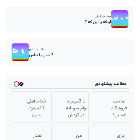
مطلب قبلی
اینکه یا این که ?
مطلب بعدی
تاس یا طاس ?
مطالب پیشنهادی
صاحب
تا 3میلیارد
خداحافظی
فروشگاه
وام سرمایه
با کمردرد،
هستی؟
در گردش
بدون
وام تا ۳
فروشندگان
قرص و
میلیارد
=>
آمپول
برای
تومان
من
فروشگاهت
اعتبار