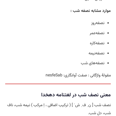
موارد مشابه نصفه شب :
نصفه‌روز
نصفه‌عمر
نصفه‌کاره
نصفه‌نیمه
نصفه‌های شب
مقولۀ واژگانی : صفت آوانگاری: nesfeSab
معنی نصف شب در لغتنامه دهخدا
نصف شب [ ن ِ ف ِ ش َ ] ( ترکیب اضافی ، اِ مرکب ) نیمه شب، ناف
شب، دل شب.