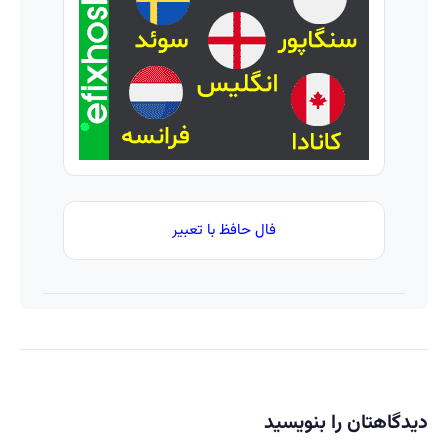
وام
ساخت!
با تخفیف
فوری
ویژه)
بدون
ضامن
فال حافظ با تعبیر
دیدگاهتان را بنویسید