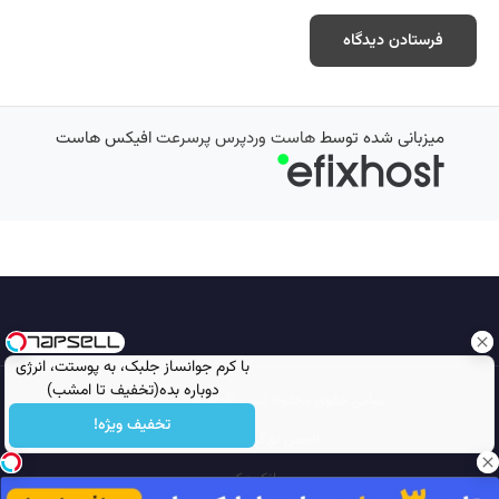
میزبانی شده توسط
هاست وردپرس پرسرعت
افیکس هاست
با کرم جوانساز جلبک، به پوستت، انرژی
دوباره بده(تخفیف تا امشب)
تمامی حقوق محفوظ است © 2026
مجله نورگرام
تخفیف ویژه!
انجمن نورگرام
noorgram
بانک عکس