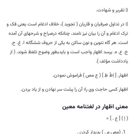
|| تقریر و شهادت.
|| در تداول صرفیان و قاریان ( تجوید )، خلاف ادغام است یعنی فک و
ترک ادغام و آن را بیان نیز نامند، چنانکه درصراح و شرحهای آن آمده
است. هر گاه تنوین و نون ساکن به یکی از حروف ششگانه ا. غ. ح.
خ. ع. ه. برسد اظهار واجب است و بایدبطور وضوح تلفظ شوند. ( از
یادداشت مؤلف ).
اظهار. [ اِظْ ظِ ] ( ع مص ) فراموش نمودن.
اظهار کسی حاجت وی را؛ آن را پشت سر نهادن و از یاد بردن.
معنی اظهار در لغتنامه معین
( اِ ) [ ع . ] =
(مص م . ) پدیدار کردن .