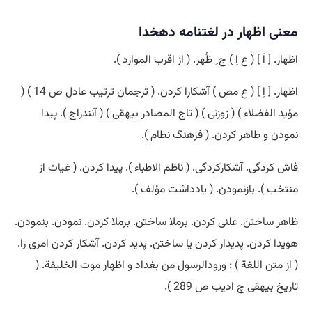
معنی اظهار در لغتنامه دهخدا
اظهار. [ اَ ] ( ع اِ ) ج ِ ظُهر. ( از اقرب الموارد ).
اظهار. [ اِ ] ( ع مص ) آشکارا کردن. ( ترجمان ترتیب عادل ص 14 ) (
مؤید الفضلاء ) ( زوزنی ) ( تاج المصادر بیهقی ) ( آنندراج ). پیدا
نمودن و ظاهر کردن. ( فرهنگ نظام ).
فاش کردگی. آشکارکردگی. ( ناظم الاطباء ). پیدا کردن. (
غیاث
از
منتخب ). بازنمودن. ( یادداشت مؤلف ).
ظاهر ساختن. علنی کردن. برملا ساختن. برملا کردن. نمودن. بنمودن.
هویدا کردن. پدیدار کردن یا ساختن. پدید کردن. آشکار کردن امری را.
( از متن اللغة ) : ورودالرسول من بغداد و اظهار موت الخلیفة. (
تاریخ بیهقی چ ادیب ص 289 ).