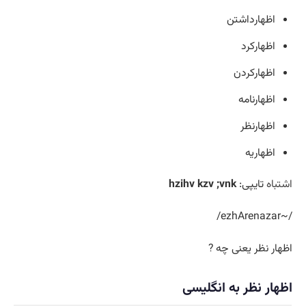
اظهارداشتن
اظهارکرد
اظهارکردن
اظهارنامه
اظهارنظر
اظهاريه
اشتباه
تایپی:
hzihv kzv ;vnk
/~ezhArenazar/
اظهار نظر یعنی چه ?
اظهار نظر به انگلیسی