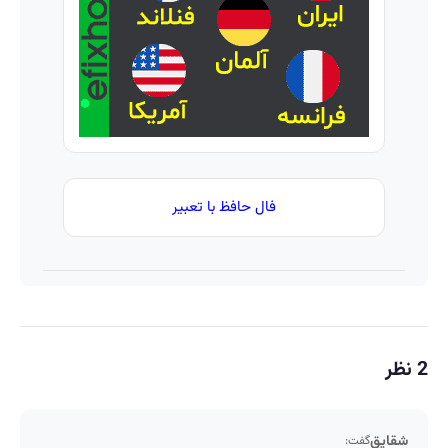
کرم
شد!
بوتاکس
ترمیم
(مشاوره
کردی!
کننده
بگیرید)
(تخفیف
23 روزه
ویژه)
ساخت!
فال حافظ با تعبیر
2 نظر
شقایق
گفت: