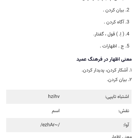
بیان کردن .
آگاه کردن .
( اِ. ) قول ، گفتار.
ج . اظهارات .
معنی اظهار در فرهنگ عمید
۱. آشکار کردن، پدیدار کردن.
۲. بیان کردن.
اشتباه تایپی:
hzihv
نقش:
اسم
آوا:
/~ezhAr/
معنی اظهار