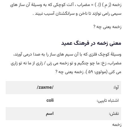
زخمه (زَ مِ ) (اِ. ) = مضراب ، آلت کوچکی که به وسیلة آن ساز های
سیمی رامی نوازند تا ناخن و سرانگشتان آسیب نبیند .
زخمه یعنی چه ?
معنی زخمه در فرهنگ عمید
وسیلۀ کوچک فلزی که با آن سیم های ساز را به صدا درمی آورند،
مضراب، زخ: ما چو چنگیم و تو زخمه می زنی / زاری از ما نه تو زاری
می کنی (مولوی: ۵۹ ). زخمه یعنی چه ?
آوا:
/zaxme/
اشتباه
تایپی:
coli
نقش:
اسم
زخمه