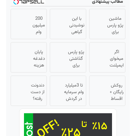
مطالب پیشنهادی
ماشین
با این
200
پژو پارس
نوشیدنی
میلیون
برای
گیاهی
وام
فروش
کبدت
خرید
داری؟
همیشه
طلا و
اگر
اینجا
پرقدرته55%تخفیف
پژو پارس
نقره
پایان
سریع
میخوای
گذاشتی
بدون
دغدغه
ایمپلنت
بفروشش
برای
هزینه
ضامن
کنی
فروش؟؟
های
همین
اینجا
دندان
الان
روکش
راحت
تا 3میلیارد
پزشکی
دندونت
وقتشه
رایگان +
بفروشش
وام سرمایه
با پک
از دست
اقساط
| فقط با
در گردش
سفید
رفته؟
۲۵
۱۲ ماهه
فروشندگان
کننده
وقت
میلیون
ایمپلنت
=>
خانگی
ایمپلنت
تومان!!!
فروشگاهت
دیجیتاله
رو ثبت کن