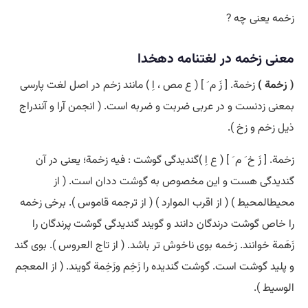
زخمه یعنی چه ?
معنی زخمه در لغتنامه دهخدا
( زخمة )
زخمة. [ زَ م َ ] ( ع مص ، اِ ) مانند زخم در اصل لغت پارسی
بمعنی زدنست و در عربی ضربت و ضربه است. ( انجمن آرا و آنندراج
ذیل
زخم و زخ ).
زخمة. [ زَ خ َ م َ ] ( ع اِ )گندیدگی گوشت : فیه زخمة؛ یعنی در آن
گندیدگی هست و این مخصوص به گوشت ددان است. ( از
محیطالمحیط ) ( از اقرب الموارد ) ( از ترجمه قاموس ). برخی زخمه
را خاص گوشت درندگان دانند و گویند گندیدگی گوشت پرندگان را
زَهَمة خوانند. زخمه بوی ناخوش تر باشد. ( از تاج العروس ). بوی گند
و پلید گوشت است. گوشت گندیده را زَخِم وزَخِمة گویند. ( از المعجم
الوسیط ).