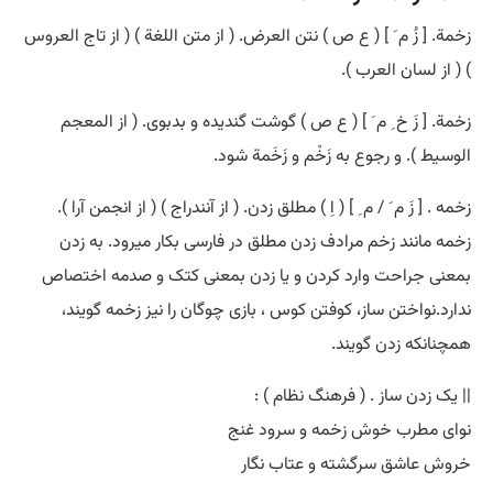
زخمة. [ زُ م َ ] ( ع ص ) نتن العرض. ( از متن اللغة ) ( از تاج العروس
) ( از لسان العرب ).
زخمة. [ زَ خ ِ م َ ] ( ع ص ) گوشت گندیده و بدبوی. ( از المعجم
الوسیط ). و رجوع به زَخْم و زَخَمة شود.
زخمه . [ زَ م َ / م ِ ] ( اِ ) مطلق زدن. ( از آنندراج ) ( از انجمن آرا ).
زخمه مانند زخم مرادف زدن مطلق در فارسی بکار میرود. به زدن
بمعنی جراحت وارد کردن و یا زدن بمعنی کتک و صدمه اختصاص
ندارد.نواختن ساز، کوفتن کوس ، بازی چوگان را نیز زخمه گویند،
همچنانکه زدن گویند.
|| یک زدن ساز . ( فرهنگ نظام ) :
نوای مطرب خوش زخمه و سرود غنج
خروش عاشق سرگشته و عتاب نگار