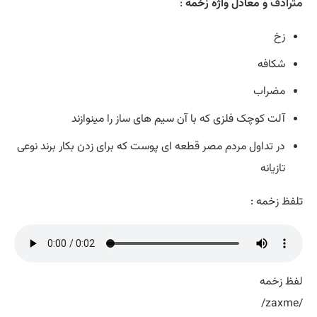
مترادف
و معادل واژه زخمه
:
زخ
شکافه
مضراب
آلت کوچک فلزی که با آن سیم های ساز را مینوازند
در تداول مردم مصر قطعه ای پوست که برای زدن بکار برند نوعی
تازیانه
تلفظ زخمه :
لفظ زخمه
/zaxme/