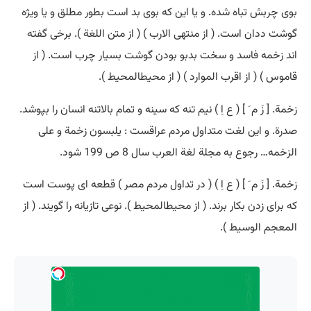
بوی چربش تباه شده. و یا این که بوی بد است بطور مطلق و یا ویژه
گوشت ددان است. ( از منتهی الارب ) ( از متن اللغة ). برخی گفته
اند زخمه فاسد و سخت بدبو بودن گوشت بسیار چرب است. ( از
قاموس ) ( از اقرب الموارد ) ( از محیطالمحیط ).
زخمة. [ زَ م َ ] ( ع اِ ) نیم تنه که سینه و تمام بالاتنه انسان را بپوشد.
صدرة. و این لغت متداول مردم عراقست : یلبسون زخمة و علی
الزخمه… رجوع به مجلة لغة العرب سال 8 ص 199 شود.
زخمة. [ زَ م َ ] ( ع اِ ) ( در تداول مردم مصر ) قطعه ای پوست است
که برای زدن بکار برند. ( از محیطالمحیط ). نوعی تازیانه را گویند. ( از
المعجم الوسیط ).