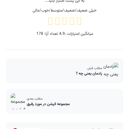
به این پست امتیاز بدید...
خیلی ضعیف/ضعیف/متوسط/خوب/عالی
میانگین امتیازات :
4.9
تعداد آرا:
178
مطلب قبلی
رادمان یعنی چه ?
مطلب بعدی
مجموعه کپشن در مورد رفیق