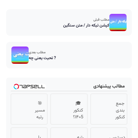
مطلب قبلی
کپشن تیکه دار / متن سنگین
مطلب بعدی
تحیت یعنی چه ?
مطالب پیشنهادی
جمع
🎓
🎯
بندی
کنکور
مسیر
کنکور
۱۴۰5؟
رتبه
با ماز
ماز
برتری
| ثبت
تابستون
از
نام
دسترسی
رتبه
و تو یک
با
همین