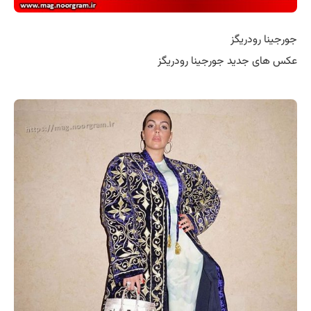
جورجینا رودریگز
عکس های جدید جورجینا رودریگز