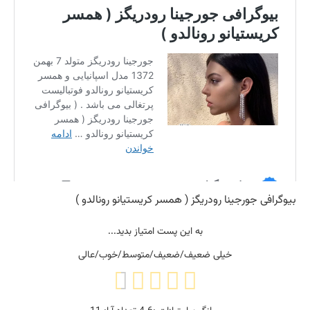
بیوگرافی جورجینا رودریگز ( همسر کریستیانو رونالدو )
به این پست امتیاز بدید...
خیلی ضعیف/ضعیف/متوسط/خوب/عالی