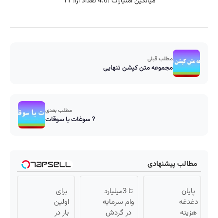
میانگین امتیازات :
4.6
تعداد آرا:
11
مطلب قبلی
مجموعه متن کپشن تنهایی
مطلب بعدی
سوغات یا سوقات ?
مطالب پیشنهادی
پایان
تا 3میلیارد
برای
دغدغه
وام سرمایه
اولین
هزینه
در گردش
بار در