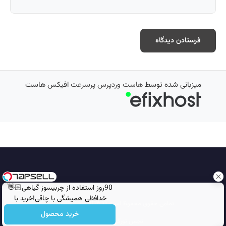
میزبانی شده توسط
هاست وردپرس پرسرعت
افیکس هاست
90روز استفاده از چربیسوز گیاهی👋🏻
خدافظی همیشگی با چاقی!خرید با
تمامی حقوق محفوظ است © 2026
مجله نورگرام
تخفیف
خرید محصول
انجمن نورگرام
noorgram