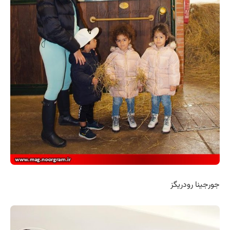
جورجینا رودریگز