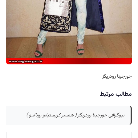
جورجینا رودریگز
مطالب مرتبط
بیوگرافی جورجینا رودریگز ( همسر کریستیانو رونالدو )