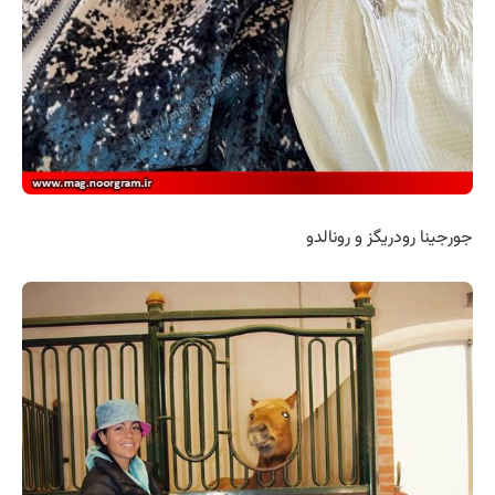
جورجینا رودریگز و رونالدو